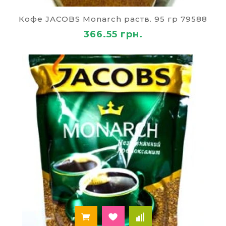
даже ночи. Он придает новые силы, повышает
настроение и наполняет энергией. Нежный
Кофе JACOBS Monarch раств. 95 гр 79588
молочный вкус придется по душе даже тем, кто
366.55 грн.
кофе не любит.
Где приобрести кофе
Каппучино с выгодой?
В интернет магазине «Палей» вы сможете
приобрести кофе каппучино по самой выгодной
и демократичной стоимости. Наши цены на
кофе в Украине доступны для каждого. Вы
можете быть уверены в том, что получите
напиток высокого качества и без ненужной
переплаты.
Наши покупатели кофе получают следующие
преимущества:
Широкий ассортимент товара. В каталогах
представлены все виды кофейной