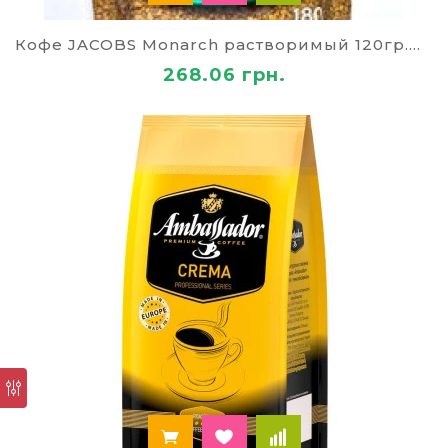
продукции, как в зернах, так и молотой.
Огромным успехом пользуются
пакетированные варианты кофе. Вы можете
Кофе JACOBS Monarch растворимый 120гр.Пакет
приобрести нужное вам количество
268.06 грн.
упаковок в офис своей компании – для себя,
своего персонала и/или посетителей. И
тогда хорошее настроение будет
обеспечено каждому. Процесс
приготовления горячего напитка станет
занимать минимум времени;
Гарантировано высокое качество кофе. В
нашем ассортименте вы увидите упаковки
кофе от самых известных и
рекомендованных брендов. В продаже
имеются как элитные сорта и варианты, так
и бюджетные продукты. Однако качество
будет в любом случае на достойном уровне.
Вся продукция сертифицирована;
Возможность оптового заказа. У нас вы
сможете заказать каппучино и любые
другие сорта кофе оптовой партией. Как
известно, оптовые расценки всегда