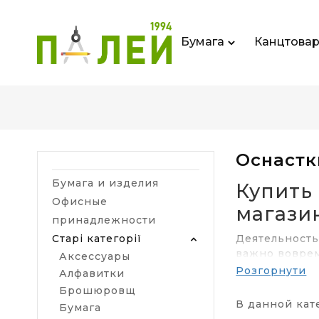
Бумага
Канцтова
Оснастк
Бумага и изделия
Купить
Офисные
магази
принадлежности
Старі категорії
Деятельность
важно воврем
Аксессуары
удобных и пр
Розгорнути
Алфавитки
Брошюровщ
Оснастки
В данной кат
Бумага
делопрои