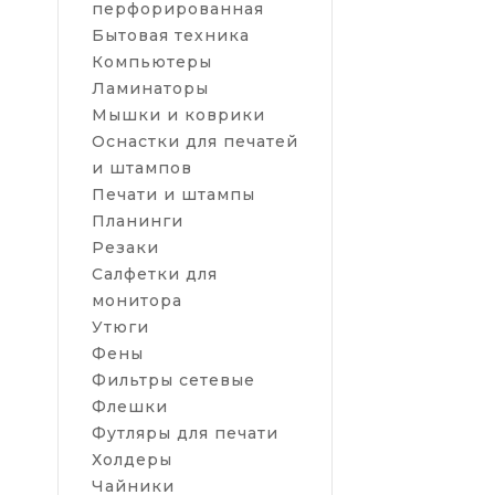
перфорированная
Оснастки – э
Бытовая техника
удобнее, вед
Компьютеры
устройство. 
Ламинаторы
Использовани
Мышки и коврики
отсутствует 
Оснастки для печатей
соответствен
и штампов
качественный
Печати и штампы
Планинги
Цена оснастк
Резаки
автоматическ
скорость про
Салфетки для
монитора
Популярн
Утюги
дыроколы 
Фены
клейкая л
Фильтры сетевые
стрейч п
Флешки
Футляры для печати
Наш ассо
Холдеры
В делопроизв
Чайники