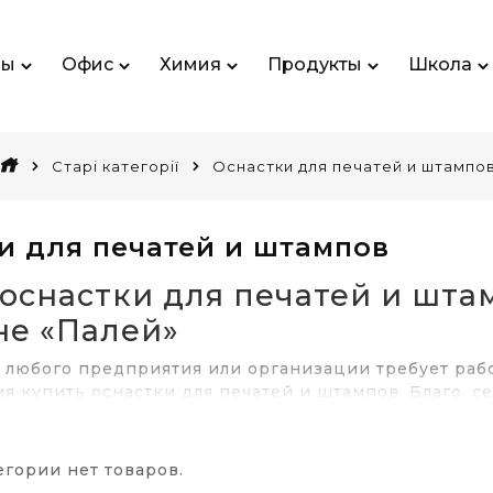
ры
Офис
Химия
Продукты
Школа
Старі категорії
Оснастки для печатей и штампо
и для печатей и штампов
 оснастки для печатей и шта
не «Палей»
 любого предприятия или организации требует раб
я купить оснастки для печатей и штампов. Благо, с
актичных приспособлений подобного рода.
 для штампов и печатей – неотъем
егории нет товаров.
зводства