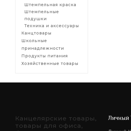
постоянно по
Штемпельная краска
которым отно
Штемпельные
автоматич
подушки
круглые о
Техника и аксессуары
карманны
Канцтовары
Наш ассортим
Школьные
выбито опред
принадлежности
самостоятель
Продукты питания
различными с
Хозяйственные товары
области прои
Интернет-маг
закупают осн
территории У
города).
Канцелярские товары,
Личный 
товары для офиса,