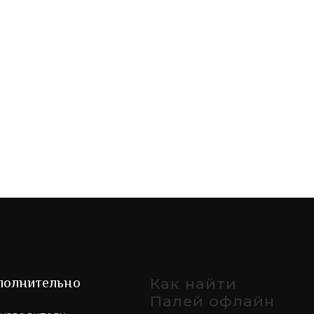
забываем о самых востребованных товарах, к
зайна. На планшетке устройства либо уже
д.), либо такое клише можно создать
оснастки, которые могут быть сложены
ция компаний, обладающим большим опытом в
корпоративных клиентов, которые обычно
анный сервис и оперативная доставка по всей
ницкий, Львов, Киев, Житомир и другие
полнительно
Как найти
Палей офлайн