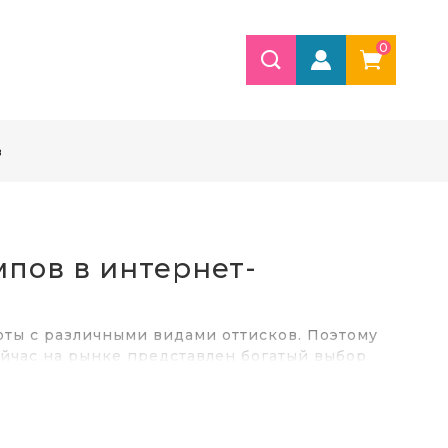
0
в
мпов в интернет-
оты с различными видами оттисков. Поэтому
ейчас на рынке представлен богатый выбор
лемые атрибуты