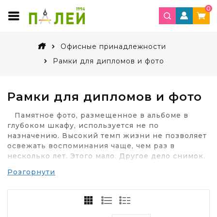
0
Офисные принадлежности
Рамки для дипломов и фото
Рамки для дипломов и фото
Памятное фото, размещенное в альбоме в
глубоком шкафу, используется не по
назначению. Высокий темп жизни не позволяет
освежать воспоминания чаще, чем раз в
несколько лет. Этого мало. Другое дело снимок,
который находится на стене комнаты или на
Розгорнути
рабочем столе. Достаточно одного взгляда, и
связь между прошлым и настоящим не рвется. В
любой момент пережитые ранее чувства греют
сердце, несмотря на ворох текущих забот.