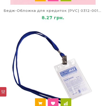
канцтоваров «Палей»
подготовил для вас
ассортимент проверенных, зарекомендовавших
Бедж-Обложка для кредиток (PVC) 0312-0011-00
себя товаров для офиса по низким ценам.
8.27 грн.
Сформировать корпоративный стиль и
облегчить работу сотрудников при помощи
незаменимых мелочей с нами легко и дешево.
Среди продукции от производителей из разных
стран: Чехия, Германия, Украина, мы выбрали
самые лучшие товары, опираясь на тенденции
развития рынка и отзывы наших покупателей. За
годы работы мы создали систему логистики,
направленную на потребности клиентов. Заказы
доставляются разными способами по всей
Украине (Киев, Житомир, Одесса, Полтава и
другие) в течение 1-2 дней.
Популярные товары этого
раздела в нашем интернет-
магазине
дыроколы для бумаги;