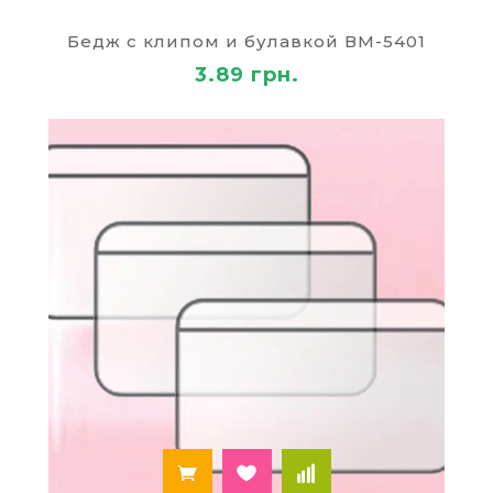
фирменному стилю. Из большого ассортимента
можно выбрать цвет, подходящий к цвету
Бедж с клипом и булавкой ВМ-5401
логотипа или корпоративной формы. Шнурок
3.89 грн.
фиксируется при помощи надёжного
крепления. Прочная лента недорого стоит, не
запутывается и не портит одежду. Аккуратное
крепление фиксирует табличку, не давая ей
выскользнуть и не закрывая информации,
нанесенной на неё. Минус такого крепления –
карточка фиксируется неплотно к одежде и
может вызывать небольшой дискомфорт во
время активного движения. Сделав выбор,
оформите заказ, и через несколько дней мы
доставим его на любой адрес в Одессе, Киеве,
Житомире или других городах Украины. Цена
доставки зависит от суммы заказа.
Где быстро и дешево купить
бейджи?
Задаётесь вопросом, где недорого купить
бейджи надлежащего качества?
Магазин