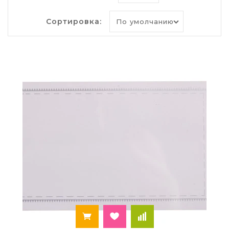
отнести:
Сортировка:
возможность быстро сменить информацию,
просто заменив карточку внутри;
несколько вариантов крепления;
прочность и долговечность материала;
невысокая цена.
Практичность и удобство зависят от способа
крепления таблички. Самые универсальные
виды крепления – это клип с булавкой и
шнурок. Клип и булавка надёжно закрепляют
табличку на любой одежде, так, что табличка
остаётся практически неощутимой. К
незначительным минусам относится то, что
булавка оставляет незаметные дырочки на
некоторых видах ткани, а закреплённая при
помощи клипа табличка, на свободной одежде
может смотреть вниз, что усложнит чтение
информации с неё.
Крепление в виде ленты станет дополнением к