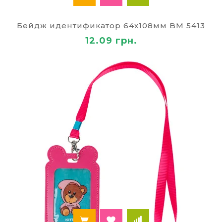
клейкая лента (скотч)
стрейч пленка
;
Бейдж идентификатор 64х108мм BM 5413
12.09 грн.