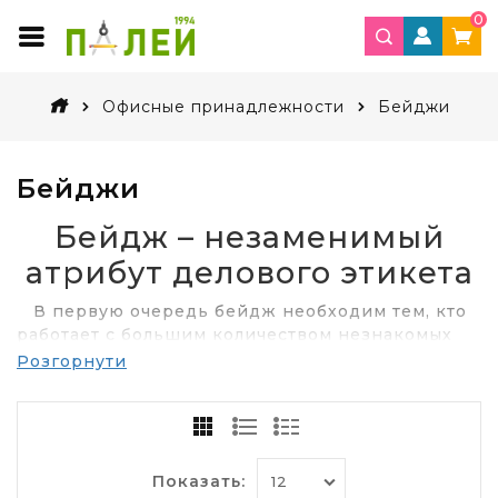
0
Офисные принадлежности
Бейджи
Бейджи
Бейдж – незаменимый
атрибут делового этикета
В первую очередь бейдж необходим тем, кто
работает с большим количеством незнакомых
людей. Он избавит от необходимости по
Розгорнути
нескольку раз в день представляться.
Достаточно одного взгляда, чтобы узнать имя,
фамилию и должность собеседника.
Самые универсальные бейджи изготавливают
Показать:
из пластика. К их преимуществам можно