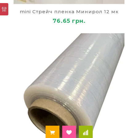
может варьироваться от 12 до 23 мкм.
Интернет-магазин также предлагает различные
mini Стрейч пленка Минирол 12 мк
варианты по ширине: на 200, 280 и 500 мм. Есть
узкая пленка со специальным роликом, который
76.65 грн.
позволяет быстро и удобно наматывать ее на
товар. Стрейч позволяет пленке натягиваться и
плотно прилегать к поверхности любой формы.
Вы можете купить пленку со своего
компьютера, находясь в любом городе
(например, Киеве или Одессе). Сделать это
можно недорого, так как цена на пленку в
нашем интернет магазине является достаточно
низкой. Оформите заказ – и в течение 2-3 дней
ваша покупка будет доставлена вам на
указанный адрес. Мы беспокоимся о комфорте
клиентов и о качестве нашего обслуживания. В
случае необходимости, наши менеджеры всегда
проконсультируют вас и ответят на любые
вопросы.
Популярные товары этого