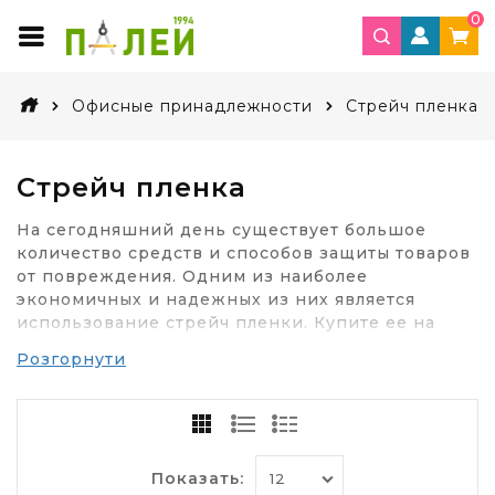
0
Офисные принадлежности
Стрейч пленка
Стрейч пленка
На сегодняшний день существует большое
количество средств и способов защиты товаров
от повреждения. Одним из наиболее
экономичных и надежных из них является
использование стрейч пленки. Купите ее на
нашем сайте по наиболее выгодной цене - и в
Розгорнути
течение короткого времени мы доставим ее в
любой город Украины (Киев, Одесса и другие).
Преимущества
использования стрейч
Показать: