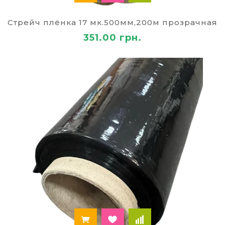
раздела в нашем интернет
магазине
Стрейч плёнка 17 мк.500мм,200м прозрачная
дыроколы для бумаги;
351.00 грн.
клейкая лента (скотч)