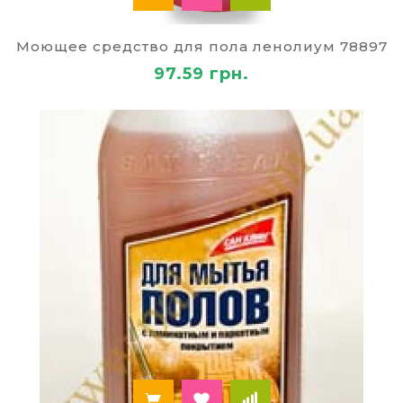
«Палей»: универсальные и
специальные
Моющее средство для пола ленолиум 78897
В нашем каталоге, кроме универсальных, вы
97.59 грн.
также можете выбрать и купить моющее
средство для специализированных работ:
в автосервисах и автомойках;
мытья витрин;
санитарной обработки бассейнов,
спортивных учреждений.
А если вас заинтересуют другие категории
товаров, мы всегда рады предложить по
доступным ценам современные офисные
принадлежности, канцтовары для школы и
материалы для детского творчества, технику и
аксессуары.