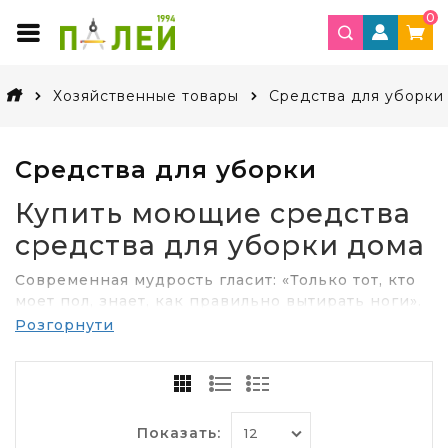
0
Хозяйственные товары
Средства для уборки
Средства для уборки
Купить моющие средства
средства для уборки дома
Современная мудрость гласит: «Только тот, кто
моет пол, знает, как правильно вытирать ноги».
С этим трудно не согласиться. А консультанты
Розгорнути
нашего интернет-магазина канцтоваров, кроме
этого, знают все особенности различных
средств для уборки: всевозможные моющие
средства, дезинфицирующие средства для
уборки дома и различных помещений.
Показать: