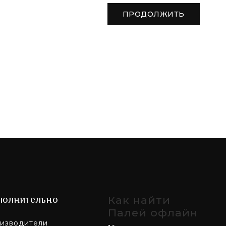
ая доставка обеспечит быстрый привоз
ть сок на дом или в офис.
ПРОДОЛЖИТЬ
ическом состоянии, депрессии, для
очки и печень, повышает защитные силы
ост волос и чистоту кожи. Берёзовый сок
естве и отсутствии большой концентрации
разумно сок купить оптом. Он в редких
 обонянии цветков берёзы), поэтому
варов для офиса «Палей».
полнительно
Как найти
Палей офлайн
изводители