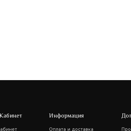
ании всегда удастся купить питьевую воду. Киевск
личным жителям и фирмам. Также предлагаем заказа
ен сок
к употребляют при авитаминозе, нестабильном псих
 обменных процессов в теле. Он очищает кровь, п
период весенних простуд, благоприятно влияет на р
 и в магазине, но нужно быть уверенным в его кач
тке.
ируете природное оздоровление всей семьи, будет 
вает аллергию (это определяется дискомфортом при
 для детей и взрослых.
итьевую воду и сок в интернет магазине
 наш сок оптом, обращайтесь в интернет-магазин то
Кабинет
Информация
До
абинет
Оплата и доставка
Про