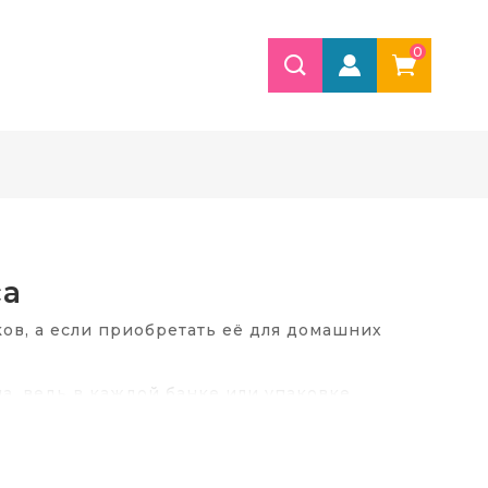
0
са
ов, а если приобретать её для домашних
а, ведь в каждой банке или упаковке
уктов.