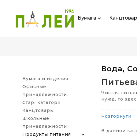
Бумага
Канцтова
Вода, С
Бумага и изделия
Питьев
Офисные
Чистая питье
принадлежности
нужд, то зде
Старі категорії
Канцтовары
Сок использу
Розгорнути
содержится о
Школьные
принадлежности
Доставка
В данной кат
Продукты питания