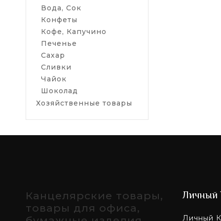
В нашей комп
Вода, Сок
жидкости сто
Конфеты
Чем полез
Кофе, Капучино
Печенье
Берёзовый со
Сахар
нормализации
организма в 
Сливки
купить можно
Чайок
сахара в напи
Шоколад
Хозяйственные товары
Если вы план
случаях вызы
рекомендован
Заказать п
Чтобы купить
Канцелярские товары,
Личный 
товары для офиса,
Личный К
бумажные изделия.