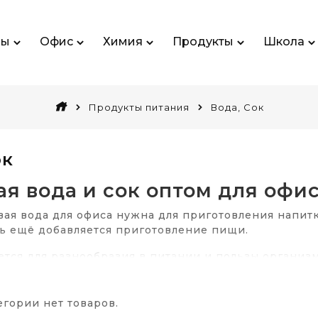
ры
Офис
Химия
Продукты
Школа
Продукты питания
Вода, Сок
ок
ая вода и сок оптом для офи
вая вода для офиса нужна для приготовления напитк
сь ещё добавляется приготовление пищи.
ется для разнообразия в питании и пользы организм
пределённый процент питательной жидкости из фр
 питьевой воды в офис
егории нет товаров.