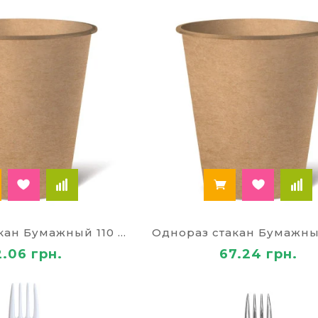
вершении события.
агазине канцтоваров Палей всегда в наличии однора
Однораз стакан Бумажный 110 мл крафт
2.06 грн.
67.24 грн.