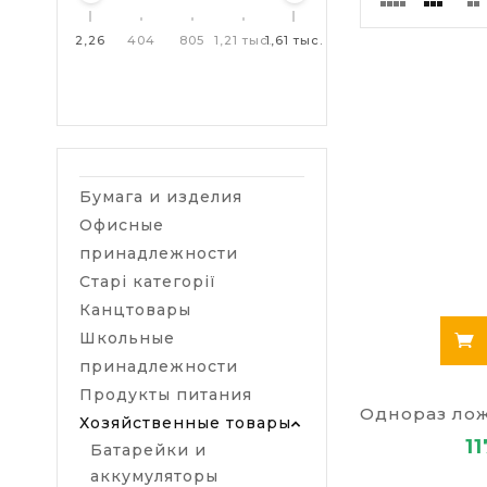
которой не с
2,26
404
805
1,21 тыс.
1,61 тыс.
Особенно
И пластик
Стаканы и
В интерне
ограниче
Остатки 
Бумага и изделия
еде подо
Офисные
Маленьки
наборов. 
принадлежности
воздухе, 
Старі категорії
неделю з
Канцтовары
Пластиков
Школьные
поранить
Приобрета
принадлежности
пили.
Продукты питания
Хозяйственные товары
Заказать
11
Батарейки и
Для детских 
аккумуляторы
лучше купить