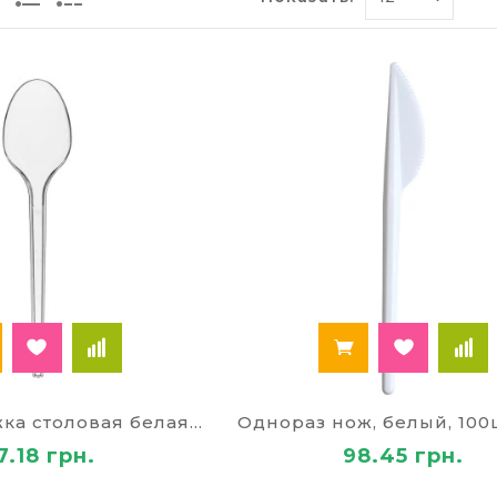
тыдно подать яства и на бизнес-встрече.
сти одноразовой посуд
ы
, и картон в одноразовой посуде соответствуют тр
 тарелки разделяются на 2 вида: для холодных закус
т-магазине вы можете выбрать цвет и размер посуд
н ассортимент). Можно выбрать продукцию с надпис
еды при домашнем употреблении можно переложить 
греть в микроволновке.
й вес, компактность размещения пищи и жидкостей 
Особенно это важно в точках быстрого питания, о
где постоянно используется одноразовая посуда, к
аказывать маленькими наборами.
ые ножи и вилки безопасны для детей: они могут к
ся столовыми приборами.
я еду, подаваемую в пластиковой посуде, вы всегда 
Однораз ложка столовая белая 100шт/уп
 одноразовую посуду оптом
7.18 грн.
98.45 грн.
праздников в лагере или празднования дня рожден
 одноразовую посуду оптом. Это избавит от битья т