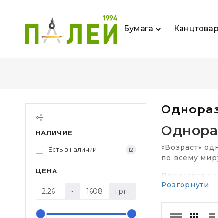
Бумага
Канцтова
Однораз
Однора
НАЛИЧИЕ
«Возраст» од
Есть в наличии
12
по всему мир
ЦЕНА
Продаётся од
Розгорнути
стакан или в
-
грн.
Если вы дума
идёт о карто