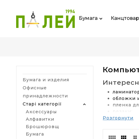
Бумага
Канцтова
Компью
Бумага и изделия
Интересн
Офисные
ламинато
принадлежности
обложки 
Старі категорії
пленка д
резаки;
Аксессуары
Розгорнути
брошюро
Алфавитки
Брошюровщ
Бумага