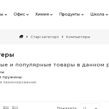
ры
Офис
Химия
Продукты
Школа
Старі категорії
Компьютеры
теры
ые и популярные товары в данном р
ры
;
и пружины
;
ля ламинирования
;
вщики
.
Показать: