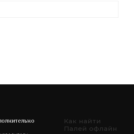
полнительно
Как найти
Палей офлайн