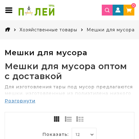
0
Хозяйственные товары
Мешки для мусора
Мешки для мусора
Мешки для мусора оптом
с доставкой
Для изготовления тары под мусор предлагаются
мешки, изготовленные из полиэтилена низкого
и высокого давления. Первый тип подходит для
Розгорнути
бытового ежедневного выноса отходов, а
второй используется для упаковки
строительного мусора в процессе ремонта.
Мешки для мусора изготавливают разной
Показать:
толщины, плотности и цвета, глубины и ширины.