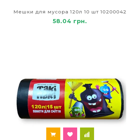
напольного покрытия без разрыва мешка).
Мешки для мусора 120л 10 шт 10200042
В тонкие изделия производитель добавляет
58.04 грн.
катализатор, ускоряющий процесс разложения
мешка, что наносит меньший вред окружающей
среде.
Ещё одно назначение больших мешков для
мусора - оборачивание изделий с целью
хранения от пыли. Так вы можете упаковать
разобранную на части искусственную ёлку,
надувную лодку, небольшое спортивное
снаряжение.
Купить мешки для мусора в
интернет-магазине «Палей»
Для покупки мешков для мусора предлагаем
заполнить заявку на сайте. После выбора
количества единиц товара система сформирует
стоимость заказа. Чтобы выгодно уменьшить
стоимость на следующий заказ, получив скидку,