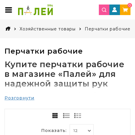
0
Хозяйственные товары
Перчатки рабочие
Перчатки рабочие
Купите перчатки рабочие
в магазине «Палей» для
надежной защиты рук
Представителям многих профессий приходится
Розгорнути
в процессе работы использовать рабочие
перчатки. Это строители и сварщики, медики и
фармацевты, работники сельского хозяйства,
сотрудники различных лабораторий,
химических производств. Разумное
Показать:
использование защитных средств обеспечивает