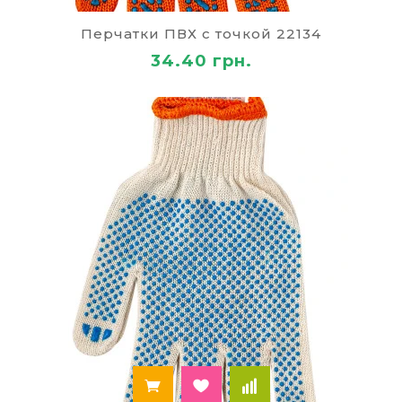
ткаными отворотами для большего удобства и
защиты от агрессивных сред и механических
Перчатки ПВХ с точкой 22134
повреждений. На некоторых производствах
34.40 грн.
используются
специальные перчатки рабочие
.
Прежде чем купить перчатки резиновые
хозяйственные, определите, какая вам
необходима защита:
холод;
механические воздействия;
загрязнения;
искры, горячие предметы;
щелочи, кислоты, токсичные вещества.
Степень защиты также может быть разной.
Например, простые
хозяйственные перчатки
не защитят руки от проколов, только от легких
царапин или порезов. Для более надежной
защиты следует купить рабочие перчатки с
нитриловым или полиуретановым покрытием. В
зависимости от предназначения, рабочие