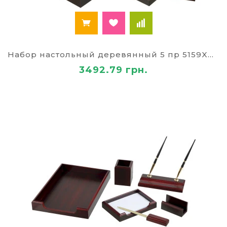
подставка для ручек из дерева;
стакан для карандашей;
лоток для бумаг деревянный;
канцелярский нож;
часы, фоторамка;
Набор настольный деревянный 5 пр 5159XDX
емкость для мелкой канцелярии;
визитница;
3492.79 грн.
прочие элементы.
Офисный комплект из натурального материала
— элитный и функциональный бизнес-подарок,
который по достоинству оценит каждый
бизнесмен. Разнообразие вариантов,
представленных в нашем каталоге, позволит
вам сделать грамотный выбор. Например,
деревянный лоток для бумаг может иметь два
уровня, позволяющие большее количество
документации хранить в аккуратности.
Популярные товары этого
раздела в нашем интернет-