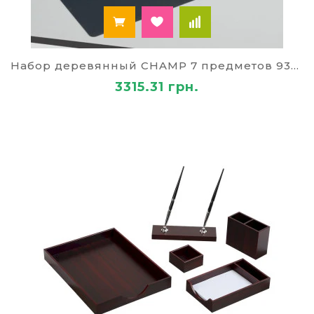
желающие подчеркнуть свою значимость.
Набор настольный деревянный — является
отличным презентом бизнес партнеру,
начальнику на любое торжество. Если вы
Набор деревянный CHAMP 7 предметов 9340
находитесь в поисках подходящего подарка,
3315.31 грн.
загляните в каталог интернет магазина Paley.
Выбор подарочной канцелярии на виртуальных
полках огромен. Вы сможете подобрать
оригинальное изделие для руководителя
любого пола. Для начальника мужчины
выбирайте набор, произведенный из ценных
пород дерева, украшенный кожей, камнем. Для
руководительницы подойдет комплект,
выполненный из мрамора. Если набор
настольный из дерева или камня будет
изготовлен в стиле или цвете интерьера
кабинета, тогда он гармонично впишется в
общую обстановку.
Что в себя включает настольный