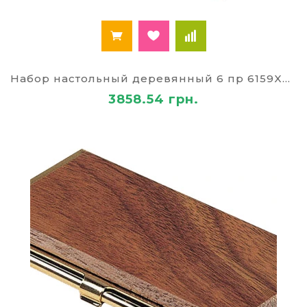
магазине
дыроколы для бумаги;
клейкая лента (скотч)
стрейч пленка
;
Широкий диапазон цен — возможность
Набор настольный деревянный 6 пр 6159XDU
подобрать канцтовары подходящей стоимости.
3858.54 грн.
А оперативная доставка, которую мы
гарантируем каждому клиенту Киева и всей
Украины — шанс стать обладателем роскошного
аксессуара уже завтра.