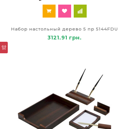
набор из дерева
В ассортименте нашего магазина
представлены письменные наборы разной
комплектации, соответственно стоимости.
Каждое изделие отличается:
Набор настольный дерево 5 пр 5144FDU
3121.91 грн.
функциональностью,
удобством использования,
внешней эстетикой.
Любое выбранное изделие обладает своим
шармом, поэтому придется по душе каждому.
На столе современного управленца находится
огромное количество различных предметов:
документы,
канцелярия
, прочее. В круговороте
деловых будней сохранять порядок на столе
довольно сложно. Имея под рукой письменный
набор из дерева можно без особых сложностей
все содержать в аккуратности. Комплект может
включать: