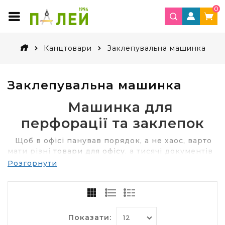
0
Канцтовари
Заклепувальна машинка
Заклепувальна машинка
Машинка для
перфорації та заклепок
Щоб в офісі панував порядок, а не хаос, варто
мати різні
товари для офісу
, а тисячі документів
групувати за певними ознаками. Для їх
Розгорнути
зберігання і подальшого використання
застосовують різні засоби. Спочатку для цього
служили папки з зав'язками, а документи, які
потрібно прошити, віддавалися в друкарню. Це
забирало час і вимагало чималих коштів.
Показати: