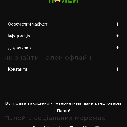
Представлені різні бренди. Оформляйте
замовлення онлайн або звертайтеся до
менеджерів. Це можна зробити за телефонами,
вказаними в шапці сайту.
Особистий кабінет
Інформація
Додатково
Як знайти Палей офлайн
Контакти
Всі права захищено - Інтернет-магазин канцтоварів
Палей
Палей в соціальних мережах