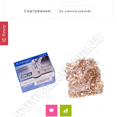
Сьогодні арсенал інструментів для організації
зберігання і роботи з паперами включає в себе
дироколи, степлери і папки-сегрегатори зі
Сортування:
зручним механізмом фіксації листів. В
інтернет-
магазині «Палей»
ви також можете купити
Фільтр
ручний заклепник. На відміну від простого
дироколу або степлера він дозволяє домогтися
типографської якості прошивки.
Ручний заклепник - зручність і
функціональність
Пристосування призначене для
перфорування листів і установки люверса
(заклепок). Залежно від моделі та потужності
пристрою воно підійде для підшивок різної
товщини. Ним обробляють папір і картон.
Найчастіше ручний заклепник купують для
інженерних проектів, нотаріально завірених
копій статутів та технічних паспортів. Все це
можна акуратно опрацювати з
допомогою заклепника.