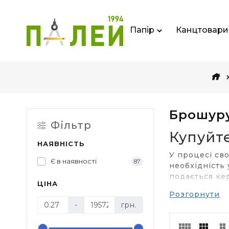
Папір
Канцтовари
Брошур
Фільтр
Купуйт
НАЯВНІСТЬ
У процесі сво
Є в наявності
87
необхідність
подається ке
ЦІНА
надати йому 
Розгорнути
брошюратора
-
грн.
формують бр