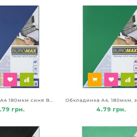
 проводиться різними магазинами і сайтами, але н
м широким. Ми завжди намагаємося бути корисні всі
я палітурки у Житомирі та Києві як поштучно, так і
т або доповідь, то підійде перший варіант, при про
ся до другого. Ціни на обкладинки для палітурки в У
 і від матеріалу, з якого вони виготовлені. У нашому
 картону, так примарні і напівпрозорі з ПВХ. Ми пр
у ви зможете оформити свої брошури таким чином,
і моменту.
Обкладинка А4 180мкм синя BM 0560-02
.79 грн.
4.79 грн.