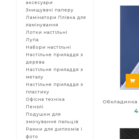
аксесуари
брошурування
Знищувачі паперу
назвати сами
Ламінатори Плівка для
обкладинки дл
ламінування
оформити зві
краще схилити
Лотки настільні
упаковці, але
Лупа
обкладинки з
Набори настільні
завдяки цьом
Настільне приладдя з
призначенню 
дерева
Настільне приладдя з
металу
Настільне приладдя з
пластику
Офісна техніка
Пензлі
4
Подушки для
змочування пальців
Рамки для дипломів і
фото