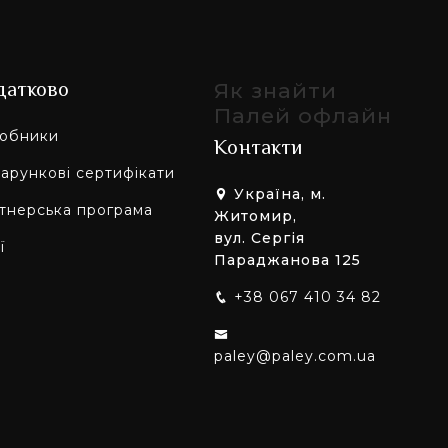
датково
Як знайти
Палей офлайн
обники
Контакти
арункові сертифікати
Україна, м.
тнерська програма
Житомир,
вул. Сергія
ї
Параджанова 125
+38 067 410 34 82
paley@paley.com.ua