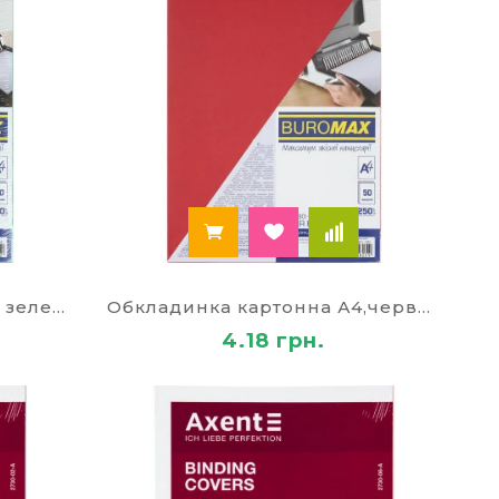
Обкладинка картонна А4, зелена BM.0580-04
Обкладинка картонна А4,червона BM.0580-05
4.18 грн.