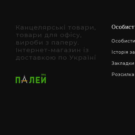
Канцелярські товари,
Особист
товари для офісу,
Особисти
вироби з паперу.
Інтернет-магазин із
Історія з
доставкою по Україні
Закладки
Розсилка