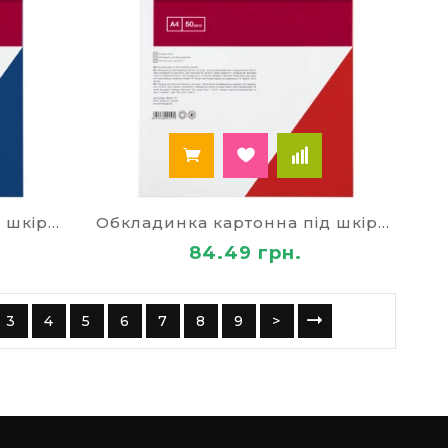
Обкладинка картонна під шкіру 50шт синя
Обкладинка картонна під шкіру 50шт черв
84.49 грн.
3
4
5
6
7
8
9
>