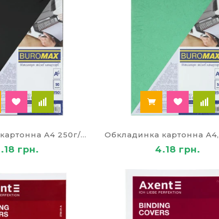
Обкладинка картонна А4 250г/м2 чорна 14418
.18 грн.
4.18 грн.