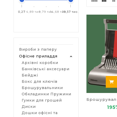
Як пра
Якщо у вас н
0,27
4,89 тис.
9,79 тис.
14,68 тис.
19,57 тис.
застосуванню 
загубляться.
обкладинка. 
вашим вимога
При натискан
продовжує в 
або партнера
Вироби з паперу
Офісне приладдя
Цікаві і попу
Архівні коробки
–
ламінатор
Банківські аксесуари
Бейджі
–
плівка дл
Бокс для ключів
–
брошурув
Брошурувальники
Обкладинки Пружини
Різновид
Гумки для грошей
В Україні ви
Диски
195
використовую
Дошки офісні та
придбати пру