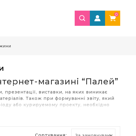
0
ужини
и
нтернет-магазині “Палей”
и, презентації, виставки, на яких виникає
атеріалів. Також при формуванні звіту, який
ріоду або курируемому проекту, необхідно
н
пропонує вам витратні матеріали для
яться як пружини, так і обкладинки, які
Сортування: