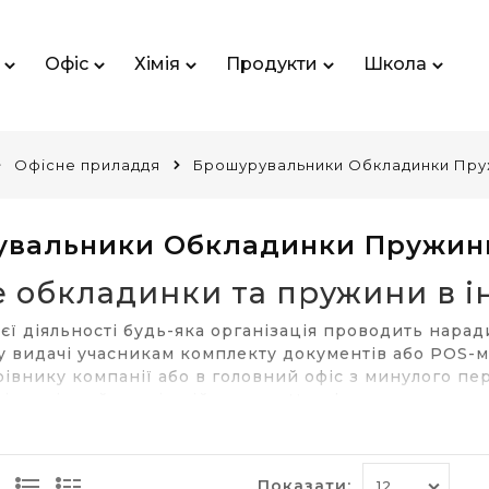
Офіс
Хімія
Продукти
Школа
Офісне приладдя
Брошурувальники Обкладинки Пр
увальники Обкладинки Пружин
е обкладинки та пружини в і
єї діяльності будь-яка організація проводить нарад
 у видачі учасникам комплекту документів або POS-м
рівнику компанії або в головний офіс з минулого пе
відповідний зовнішній вигляд. Наш
інтернет магази
 та іншу
офісну техніку та аксесуари
. До них віднос
ошуру.
Показати: