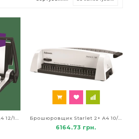
о варто придбати, так як завдяки його
ди будуть мати відмінний вигляд і ніколи не
кованих аркушів, зверху укладається
 для брошурування, які будуть відповідати
й паз встановлюється пластикова пружина.
 обкладинки, а під час зворотного ходу
ру, яку можна сміливо віддавати керівнику
Брошурувальник STAR+ A4 12/150 аркушів
Брошюровщик Starlet 2+ A4 10/120 аркушів
рування. Що стосується пружин, то зазвичай
6164.73 грн.
ольором та розміром. При необхідності можна
ніж у пластикових. Продаж обкладинок для