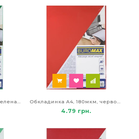
аш асортимент аксесуарів можна сміливо
м клієнтам, тому у нас можна купити
 пачками по 10 штук. Якщо вам потрібно
веденні презентації з роздачею матеріалів
країні залежать не тільки від їх кількості ви
 каталозі ви знайдете як непрозорі
опонуємо великий вибір кольорів і фактур,
 щоб вони якнайкраще відповідали своєму
Обкладинка А4, 180мкм, зелена BM.0560-04
Обкладинка А4, 180мкм, червона BM.0560-05
4.79 грн.