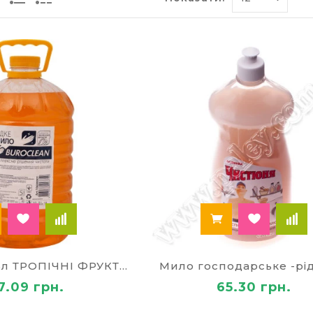
дну кількість речовини кожен видавлює для себе ок
 видів рідкого мила містять в своєму складі натурал
 сушить шкіру, в той час коли рідке навпаки – пом'
асіб, який можна використовувати для вмивання наві
ористання. Таке мило не вислизає з рук, не чіпляє на
ти в спеціальні контейнери для рідкого мила і гелю
я офісу, та інших підприємств.
ь. Завдяки спеціальному дозатору рідке мило для ру
ньо для одноразового миття. Якщо ви постійно купує
ати відразу об'ємні тари і додавати мило в дозатор 
ять набагато економічнішими за ціною.
 всі переваги, яке дарує мило рідкого формату, від
іді.
и рідке мило в Києві?
бхідно рідке мило, купити в Києві його можна в
інт
Мило рідке 5л ТРОПІЧНІ ФРУКТИ 10600001
Мило господарське -рід
бати найнеобхідніші канцелярські і побутові товар
7.09 грн.
65.30 грн.
“Палей” пропонує найдоступніші ціни та комфортні у
йснюється по всьому місту (Київ) та всій Україні!