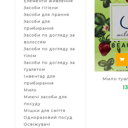
Елементи живлення
Засоби гігієни
Засоби для прання
Засоби для
прибирання
Засоби по догляду за
волоссям
Засоби по догляду за
тілом
Засоби по догляду за
туалетом
Інвентар для
Мило туа
прибирання
1
Мило
Миючі засоби для
посуду
Мішки для сміття
Одноразовий посуд
Освіжувачі