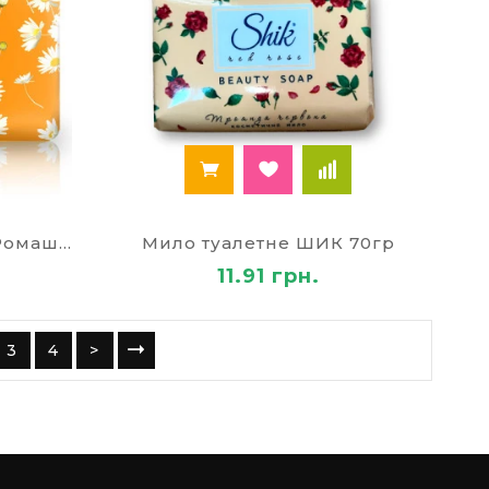
Мило туалетне ШИК 70г Ромашка
Мило туалетне ШИК 70гр
11.91 грн.
3
4
>