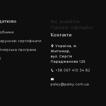
датково
Як знайти
Палей офлайн
обники
Контакти
арункові сертифікати
Україна, м.
тнерська програма
Житомир,
вул. Сергія
ї
Параджанова 125
+38 067 410 34 82
paley@paley.com.ua