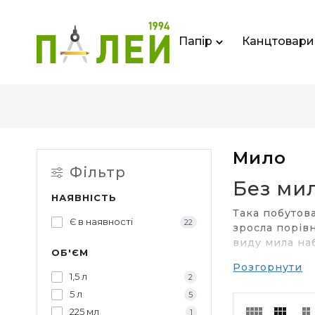
Папір
Канцтовари
Мило
Фільтр
Без мил
НАЯВНІСТЬ
Така побутова
Є в наявності
22
зросла порівн
виду мила наб
ОБ'ЄМ
Розгорнути
Чому вар
1,5 л
2
Гігієна і без
5 л
5
максимально 
225 мл
1