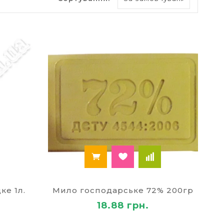
ремо. Делікатне очищення та догляд. На даний
ьні екстракти, пом'якшувальні засоби.
якшує і захищає її. Це повноцінний
ть для тих, у кого суха шкіра.
 себе сміття і волоски, легко змінюється, його
. Саме тому таку форму засоби для миття рук
к подається порційно і одного натискання
те рідке мило у ванну кімнату, то є
при необхідності. Великі об’єми, як правило,
чути плюси від використання може кожен на
ернет-магазині канцтоварів Палей
. Тут ви
ке 1л.
Мило господарське 72% 200гр
и оптом за вигідною ціною. Інтернет-магазин
18.88 грн.
мови співпраці для всіх покупців. Доставка