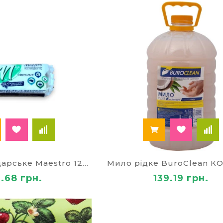
Мило господарське Maestro 125 гр
Мило рідке BuroClean К
9.68 грн.
139.19 грн.