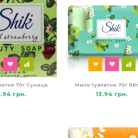
летне 70г Суниця
Мило туалетне 70г Яб
3.94 грн.
13.94 грн.