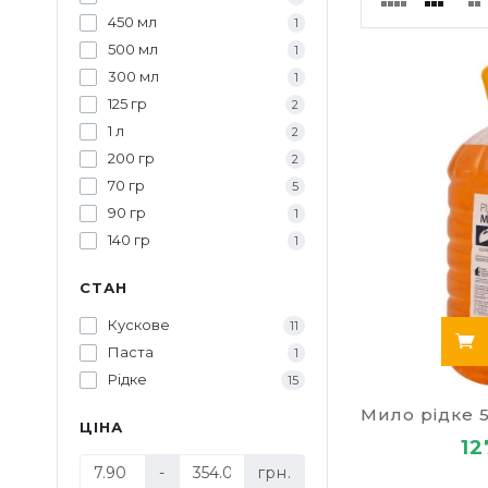
мила, необхі
450 мл
1
час більшість
500 мл
1
Звичайне мило
300 мл
косметичний з
1
125 гр
2
Зручність вик
1 л
2
можна залива
200 гр
2
вибирають дл
70 гр
5
Економічніст
90 гр
1
цілком достат
140 гр
1
можливість бр
завжди виход
СТАН
Це далеко не
Кускове
11
власному досв
Паста
1
Де купит
Рідке
15
Якщо вам нео
ЦІНА
зможете прид
12
канцтоварів 
-
грн.
замовлень зді