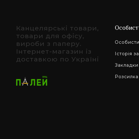
Канцелярські товари,
Особист
товари для офісу,
Особисти
вироби з паперу.
Інтернет-магазин із
Історія з
доставкою по Україні
Закладки
Розсилка