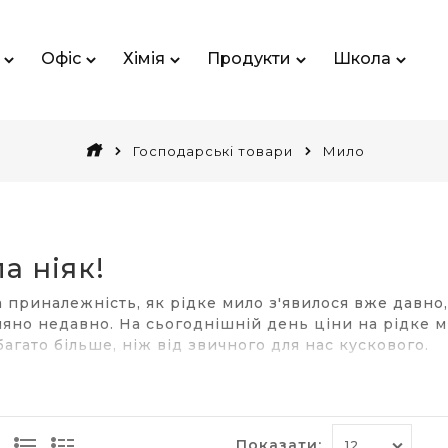
Офіс
Хімія
Продукти
Школа
Господарські товари
Мило
а ніяк!
 приналежність, як рідке мило з'явилося вже давно,
яно недавно. На сьогоднішній день ціни на рідке ми
агато більше, ніж від звичного для нас кускового.
то вибрати саме рідке мило?
пека. Що стосується громадських місць, рідке мило т
забезпечити індивідуальну гігієну кожного. Тепер 
Показати: