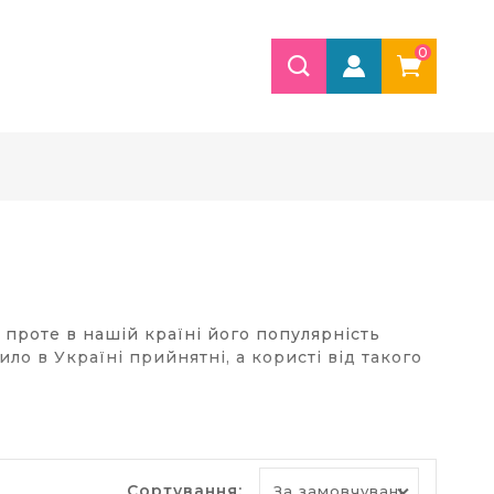
0
 проте в нашій країні його популярність
ло в Україні прийнятні, а користі від такого
ут просто незамінне, оскільки здатне
не потрібно користуватися загальним шматком
Сортування: