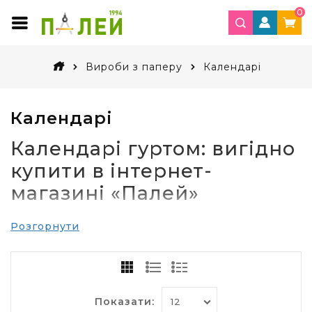
0
Вироби з паперу
Календарі
Календарі
Календарі гуртом: вигідно
купити в інтернет-
магазині «Палей»
Що таке календар та яку роль він відіграє в
Розгорнути
житті кожної людини, пояснювати немає ніякої
необхідності. Якщо ви хочете придбати цей
незамінний в інтер'єрі вашого офісу елемент,
придбати календарі чи інші
вироби з
паперу
оптом в інтернет-магазині «Палей» – це
Показати:
розумне рішення.