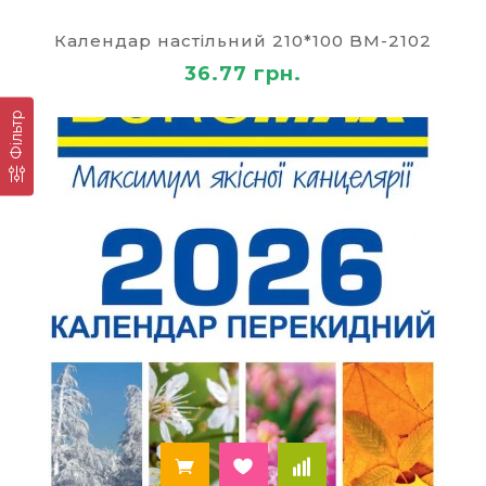
У нашому каталозі представлений широкий
Календар настільний 210*100 BM-2102
вибір календарів з найрізноманітнішим
36.77 грн.
оформленням. Ви зможете вибрати:
настінний календар;
Фільтр
перекидний календар;
настільний календар;
квартальний календар.
Календарі купити варто заздалегідь, ще до
початку нового року. Така покупка принесе вам
істотну економію, оскільки, замовляючи
календарі гуртом, ви отримаєте можливість
скористатися спеціальними цінами.
Вся наша продукція відрізняється
неперевершеною якістю друку, високим класом
паперу та інших носіїв, а також змістовним і
ефектним дизайном. Календарі містять
інформацію про державні свята, і будуть
сприяти продуманому плануванню робочих