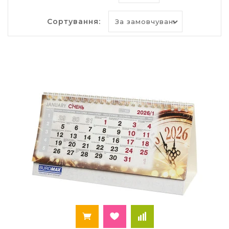
Популярні товари і вироби з паперу в нашому
Сортування:
інтернет-магазині
офісний папір
;
кольоровий папір
;
папір для принтера
;
блокноти
на спіралі і без, дитячі і для офісу;
ділові щоденники
датовані і недатовані;
бізнес щоденник для офісу
;
папір для нотаток
;
алфавітка
;
цінники
;
фотопапір
формату А4, А5 і 10 * 15
міліметровка
;
касова стрічка
для ЕККА, постерміналів і
банкоматів;
папір для креслення
;
бухгалтерські книги
та
бухгалтерські бланки
.
Які види календарів ми
пропонуємо