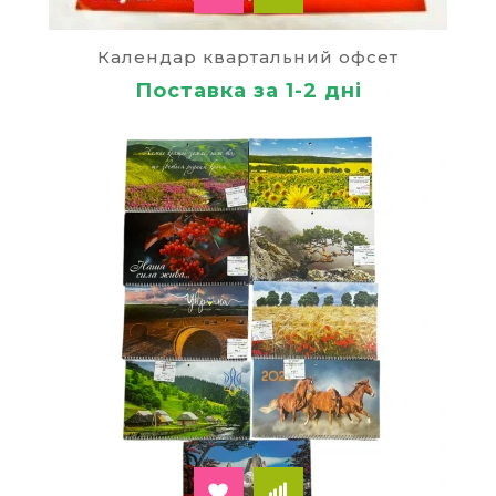
форму. В ній ви вказуєте свої контактні дані,
кількість виробів і пункт призначення.
Календар квартальний офсет
Ми зможемо організувати доставку замовленої
Поставка за 1-2 дні
продукції в кожен куточок України, в тому числі
і в міста Житомир, Київ та Львів. При гуртових
купівлях будь-яких видів товарів всі супутні
транспортні витрати будуть покриватися за
кошт нашого інтернет-магазину.