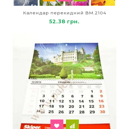
тижнів і днів в майбутньому році. Ви зможете
вибрати вироби у відповідності з оформленням
Календар перекидний BM.2104
вашого офісу або робочого кабінету. Якщо у вас
є намір придбати календарі на всі робочі
52.38 грн.
приміщення вашої установи, витримані в
єдиному стилістичному напряму, краще
придбати їх гуртом.
Перекидні календарі будуть дуже потрібним і
зручним аксесуаром на робочому столі, оскільки
ви ніколи не забудете, який саме сьогодні день
тижня або число місяця. Календар настільний,
ціна якого найнижча на ринку, можна вибрати у
відповідності зі смаком господаря кабінету,
враховуючи його естетичні уподобання.
Як придбати календарі
Зробити замовлення та отримати продукцію у
нас дуже просто. Вам варто вибрати календарі
або будь-які інші
канцелярські товари
,
розміщені на сторінках нашого інтернет-
магазину, відправити їх у кошик і заповнити