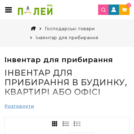
0
Господарські товари
Інвентар для прибирання
Інвентар для прибирання
ІНВЕНТАР ДЛЯ
ПРИБИРАННЯ В БУДИНКУ,
КВАРТИРІ АБО ОФІСІ
Розгорнути
Не придумали ще такі системи, які могли б без
участі людини забезпечувати чистоту у будинку,
квартирі, офісі. Прибирати сміття, пил, мити
підлогу потрібно у будь-якому приміщенні. Для
цього використовується віник і швабра, пилосос