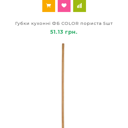
Товари для школи і дитячі канцтовари
Офісна техніка та аксесуари
Господарські товари
Здійснюємо поставки для юридичних осіб на
Губки кухонні ФБ COLOR пориста 5шт
договірній основі, з оформленням належної
51.13 грн.
бухгалтерської документації. Працюємо з
клієнтами по всій Україні, завжди пропонуємо
такі умови, які дозволяють оформляти
довготривалу співпрацю.