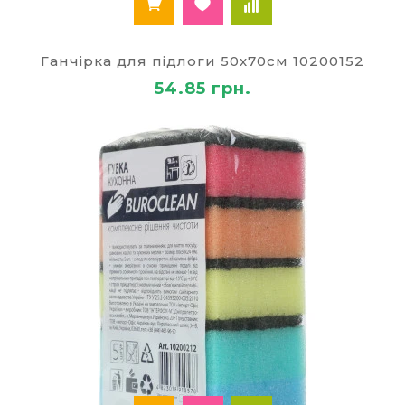
купити відро для миття підлоги з віджимом під
телескопічну швабру або користуватися старим,
дідівським способом, намотуючи ганчірку на
Ганчірка для підлоги 50х70см 10200152
підставу дерев'яної конструкції.
54.85 грн.
Інвентар для прибирання офісів і домашнього
простору має складатися з багатьох
найменувань. В адміністративних і громадських
будівлях для складування господарського
приладдя пристосовані окремі ніші й шафки,
куди поміститься весь набір використовуваних
засобів: відро оцинковане, швабра з віджимом,
швабра для миття вікон, ганчірки, губки,
йоржик.
Молодший технічний персонал миє сантехнічні
приміщення, на виробництві потрібно
виконувати прибирання виробничих
приміщень. Чоловікам-двірникам доводиться
виконувати прибиральні роботи й на вулиці,
тому їм знадобиться мітла, великий совок, відро
для сміття, лопата для снігу, а також шланги для