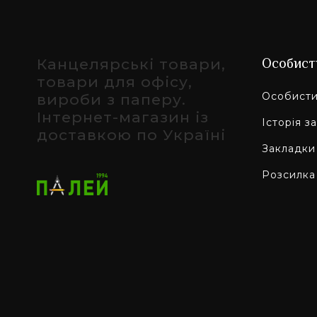
Канцелярські товари,
Особист
товари для офісу,
Особисти
вироби з паперу.
Інтернет-магазин із
Історія з
доставкою по Україні
Закладки
Розсилка