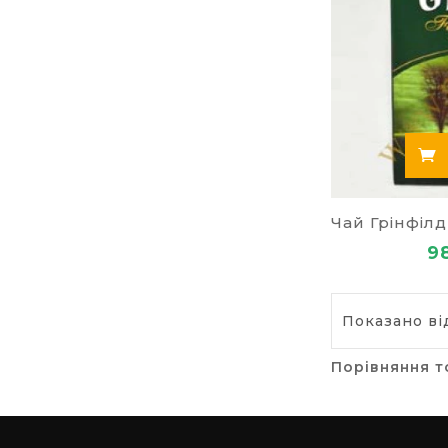
9
Показано від
Порівняння т