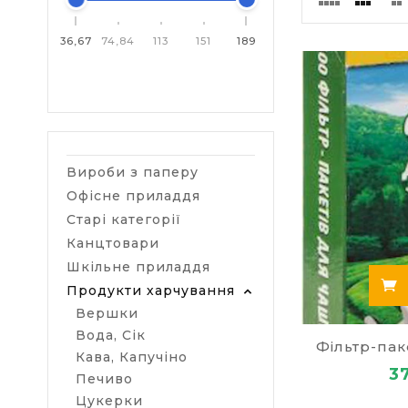
легкий смак,
властиво чор
36,67
74,84
113
151
189
міцний.
Корисн
Чашка зелено
Mn, Cu, Mg, ф
Вироби з паперу
розвитку деме
Офісне приладдя
м'яз, цілюще
Старі категорії
Бажаєт
Канцтовари
Шкільне приладдя
Пропонуємо з
Продукти харчування
представлено 
Вершки
справжній цей
Вода, Сік
смарагдовий 
Фільтр-пак
Кава, Капучіно
чай Lipton, 
3
Печиво
В інтернет-м
Цукерки