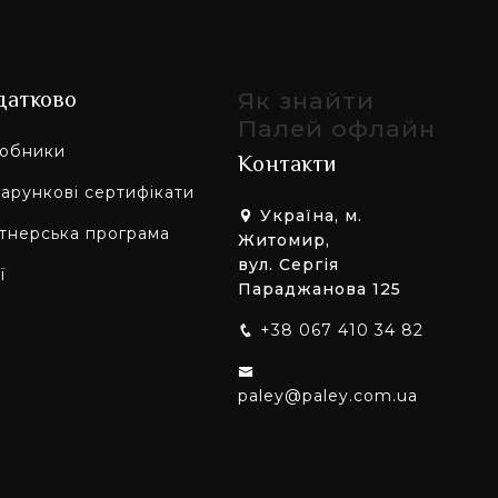
датково
Як знайти
Палей офлайн
обники
Контакти
арункові сертифікати
Україна, м.
тнерська програма
Житомир,
вул. Сергія
ї
Параджанова 125
+38 067 410 34 82
paley@paley.com.ua