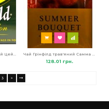
Чай Грінфілд пакет чорний Цейлон 79669
Чай Грінфілд трав'яний Самма Букєт 79715
128.01 грн.
3
>