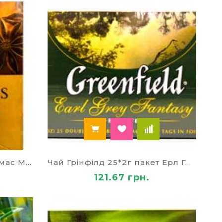
Чай Грінфілд 25*1,5г Крістмас Містері
Чай Грінфілд 25*2г пакет Ерл Грей Фентазі
121.67 грн.