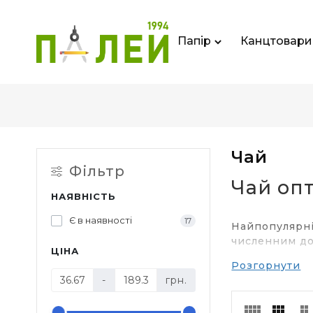
Папір
Канцтовари
Чай
Фільтр
Чай оп
НАЯВНІСТЬ
Є в наявності
17
Найпопулярніш
численним доб
ЦІНА
Який п
Розгорнути
-
грн.
Для нас звичн