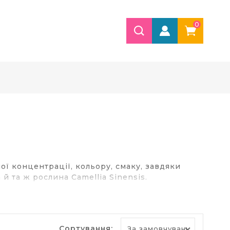
0
ної концентрації, кольору, смаку, завдяки
й та ж рослина Camellia Sinensis.
е білий та оолонг або улун. Зелений чай має
Сортування: