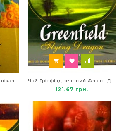
Чай Грінфілд зелений Тропікал Мавел 79729
Чай Грінфілд зелений Флаінг Драгон 79672
121.67 грн.