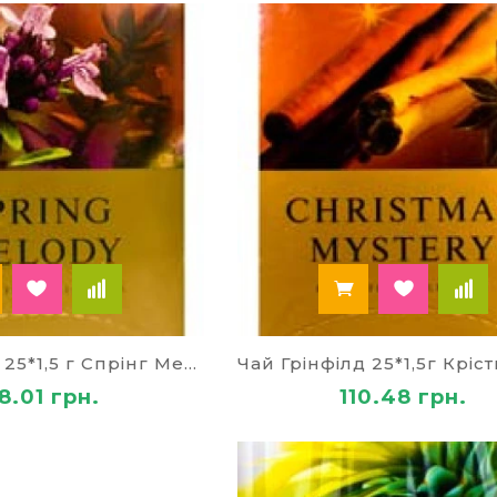
 паперу
я офісу
я школи і дитячі канцтовари
хніка та аксесуари
ькі товари
Чай Грінфілд 25*1,5 г Спрінг Мелоді
8.01 грн.
110.48 грн.