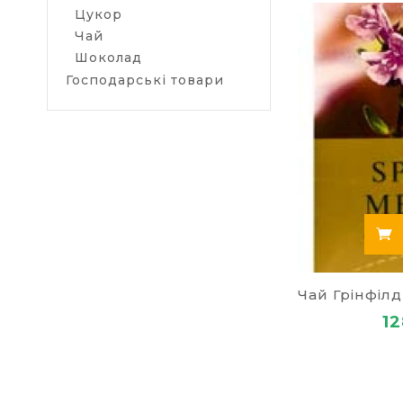
Цукор
Вироби з
Чай
Товари дл
Шоколад
Товари дл
Господарські товари
Офісна те
Господарс
12