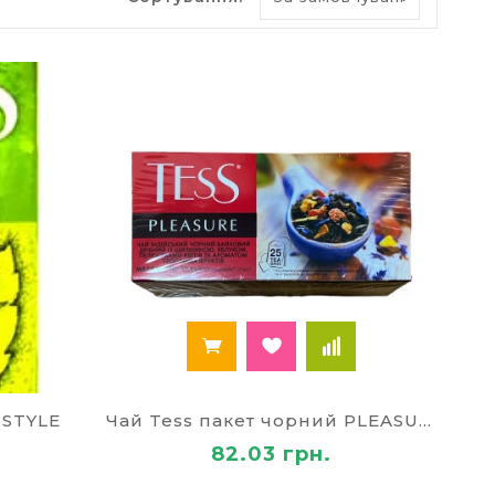
рою. Це виключає подальшу ферментацію, що
напої у 2 рази більше кофеїну, тому він
фект
ьому ми отримуємо вітамін К, мікроелементи,
ться з утворенням пухлин. Чай запобігає
иває на пам'ять, підтримує у тонусі серцевий
-х чашок чаю на добу.
ет-магазині?
ля офісу «Палей». У широкому асортименті
ті, чорний, лимон, ромашка, зелений,
укти, меліса. Спробуйте чай Totti
ьний чай-саше «Обліпиха та імбир», класичний
 STYLE
Чай Tess пакет чорний PLEASURE
ми цінами.
82.03 грн.
категоріях: