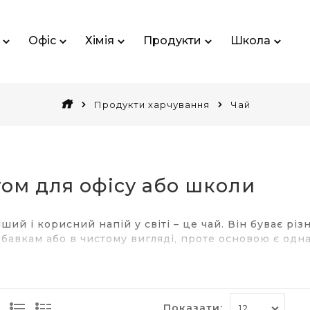
Офіс
Хімія
Продукти
Школа
Продукти харчування
Чай
том для офісу або школи
ий і корисний напій у світі – це чай. Він буває різ
авкам або в чистому вигляді, проте основою є одна 
ропонується купити чай?
о вживати чорний і зелений різновиди, хоча існує щ
Показати: