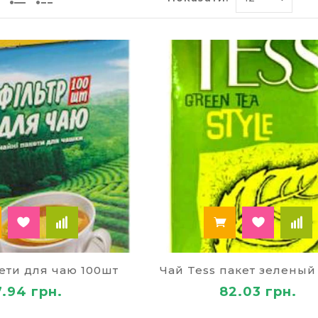
 завдяки швидкій обробці свіжозібраного листя па
ному чаю у процесі підсихання сировини. У темному 
і складові чаю та цілющий е
го напою дає організму всього 2 калорії. Але при ц
олієву кислоту, рибофлавін, антиоксиданти, що борю
нції, підвищує робочі функції мозку, позитивно впл
 діє на судини. Рекомендується випивати не менше 3
е купити чай оптом в інтерн
амовити й купити чай в інтернет-магазині товарів д
чай відомого світового виробника «Грінфілд» – асор
лонський чай, весняні мелодії, чорниця, тропічні фр
лист та ерл грей, зелений і чорний чай Tess, живил
ети для чаю 100шт
Чай Tess пакет зеленый
«Принцеса Нурі». Ви отримаєте якісний чай за гарни
7.94 грн.
82.03 грн.
агазині “Палей” ви можете придбати товари у таких 