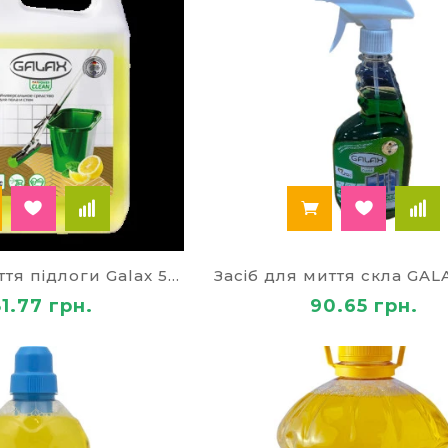
алозі, крім універсальних, ви також можете вибрати
х об’єктах:
о в автосервісах та на автомийках.
рин та фасадів.
ія та санітарна обробка басейнів, спортивних устан
ацікавлять інші категорії товарів, ми завжди раді 
дя, канцтовари для школи та матеріали для дитячої т
агазині “Палей” ви можете придбати товари у таких 
 паперу
Засіб для миття підлоги Galax 5 л
я офісу
я школи і дитячі канцтовари
1.77 грн.
90.65 грн.
хніка та аксесуари
ькі товари