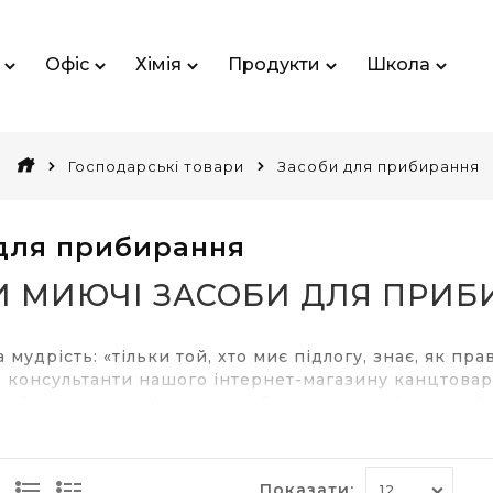
Офіс
Хімія
Продукти
Школа
Господарські товари
Засоби для прибирання
для прибирання
И МИЮЧІ ЗАСОБИ ДЛЯ ПРИБ
а мудрість: «тільки той, хто миє підлогу, знає, як п
 консультанти нашого інтернет-магазину канцтоварів
рибирання приміщень: засоби для миття вікон, дезін
рибирання.
Показати: