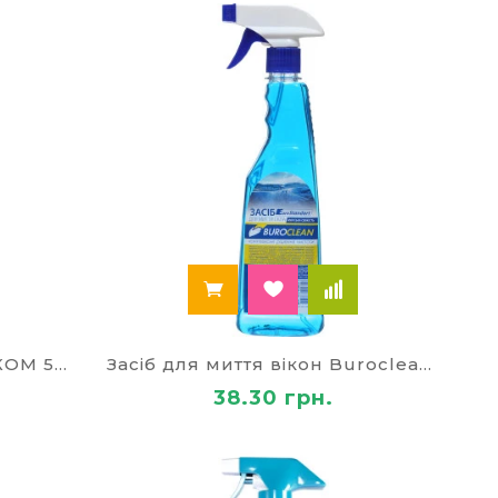
ьки професійний клінінг передбачає
узі надзвичайно важливим є застосування
бирання у закладах громадського харчування.
страждати внаслідок недбалого ставлення до
, чистота й порядок можуть стати важливим
льні засоби для прибирання приміщень,
засоби для прибирання приміщень різних
унення запахів.
йні засоби для прибирання відрізняються
онкретних забруднень.
Засіб для кухні BIO з КУРКОМ 500 мл 80951
Засіб для миття вікон Buroclean 500мл
38.30 грн.
-МАГАЗИНІ «ПАЛЕЙ»: