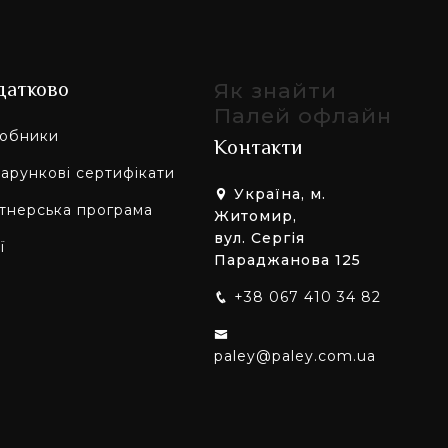
датково
Як знайти
Палей офлайн
обники
Контакти
арункові сертифікати
Україна, м.
тнерська програма
Житомир,
вул. Сергія
ї
Параджанова 125
+38 067 410 34 82
paley@paley.com.ua