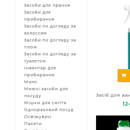
Клінінгові п
Засоби для прання
прибирання п
Засоби для
якісних проф
прибирання
Ресторани
Засоби по догляду за
Харчова п
волоссям
гігієни, 
Засоби по догляду за
Офіси – з
тілом
компонент
Засоби по догляду за
Готелі – 
раковин, 
туалетом
Промислов
Інвентар для
категорій
прибирання
Мило
На відміну в
Миючі засоби для
вузьким приз
посуду
Мішки для сміття
12
КУПИТИ
Одноразовий посуд
Освіжувачі
УНІВЕР
Пакети