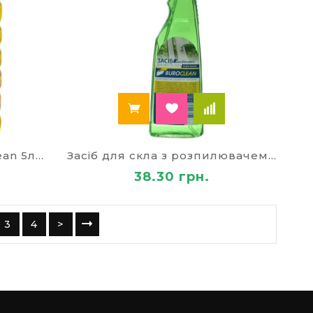
Засіб для підлоги BuroClean 5л ЛИМОН
Засіб для скла з розпилювачем 500 мл
38.30 грн.
3
4
>