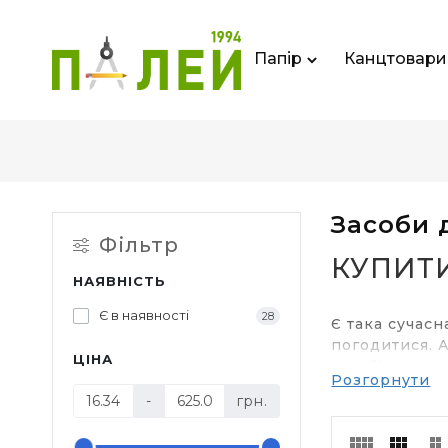
Папір
Канцтовари
Засоби 
Фільтр
КУПИТ
НАЯВНІСТЬ
Є в наявності
28
Є така сучасн
погодитися. А
ЦІНА
засобів для п
Розгорнути
засоби для п
-
грн.