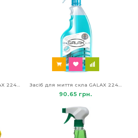
 й купити миючі засоби для спеціалізованих
ов, громадського транспорту.
запропонувати за доступними цінами сучасне
ворчості, техніку та аксесуари.
категоріях:
Засіб для миття скла GALAX 22468
Засіб для миття скла GALAX 22469
90.65 грн.