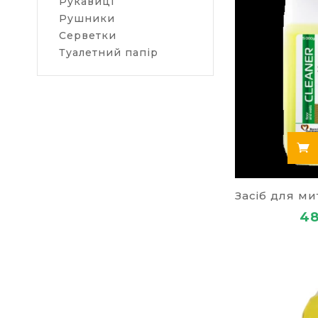
Рукавиці
У нашому кат
Рушники
робіт на інши
Серветки
Туалетний папір
Миття авт
Миття віт
Дезінфекц
А якщо вас з
офісне прилад
В інтернет-м
Вироби з
Товари дл
Товари дл
48
Офісна те
Господарс