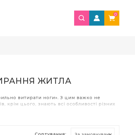
0
ИРАННЯ ЖИТЛА
равильно витирати ноги». З цим важко не
, крім цього, знають всі особливості різних
фікуючі миючі засоби для підлоги, професійні
Сортування: