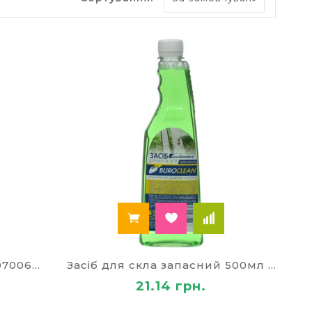
 ЯКІ ПОВИННІ БУТИ У
ання, зручних швабр, серветок, досить
ртуальній вітрині представлено:
пу, цвілі.
НИХ МИЮЧИХ ЗАСОБІВ
Засіб для миття скла 5л 10700605
Засіб для скла запасний 500мл 10700602
21.14 грн.