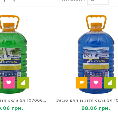
 ДЛЯ ПРИБИРАННЯ БУДИНКУ,
Ї ГОСПОДИНІ
днішнє життя без різноманітних засобів для прибир
ж знадобиться в обов'язковому порядку? На нашій ві
я миття підлоги з різним покриттям;
я миття скла, посуду, світильників;
я миття вікон;
я прибирання кухні;
кладки для швабри;
оби для чищення килимових виробів;
я полірування меблів, виведення плям, усунення наки
Г: ОСОБЛИВОСТІ ПРОФЕСІЙ
Засіб для миття скла 5л 10700604
РИБИРАННЯ
8.06 грн.
88.06 грн.