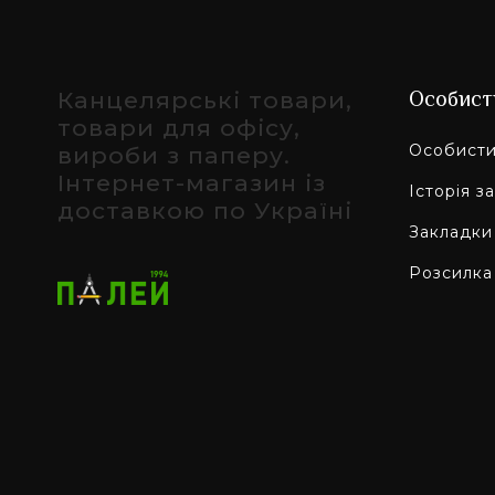
Канцелярські товари,
Особист
товари для офісу,
Особисти
вироби з паперу.
Інтернет-магазин із
Історія з
доставкою по Україні
Закладки
Розсилка