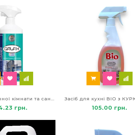
ослуги сьогодні стали розвиненою індустрією. Оскіл
риміщень різного ступеня складності, для цієї гал
есійних засобів для прибирання.
, кафе – використання екологічних засобів для при
ромисловість – здоров'я споживачів не повинно по
вибору миючих засобів для прибирання.
авдяки правильному вибору засобів для прибирання
ом іміджу компанії.
вирішальне значення мають ефективні антибактеріа
дзеркал, душових кабін, ліфтів.
і підприємства – використовуються дезінфікуючі 
, активні суміші для миття технічного обладнання, ус
ід побутових засобів для прибирання житла, професі
наченням – кожен вид розроблено для ліквідації к
Засіб для ванної кімнати та сантех 500 гр
4.23 грн.
105.00 грн.
 МИЮЧІ ЗАСОБИ В ІНТЕРНЕТ
САЛЬНІ Й СПЕЦІАЛЬНІ