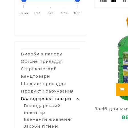
ЗАСОБИ
КОЖНО
16,34
169
321
473
625
Уявити сього
складно. Що 
Вироби з паперу
засоби дл
Офісне приладдя
засоби дл
рідина дл
Старі категорії
засоби дл
Канцтовари
змінні на
Шкільне приладдя
миючі зас
Продукти харчування
засоби дл
Господарські товари
КЛІНІН
Господарський
ДЛЯ П
інвентар
8
Елементи живлення
Засоби гігієни