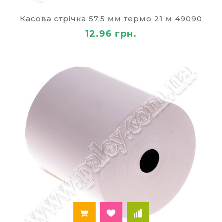
необхідну інформацію. Оскільки не потрібно
витрат на інші матеріали, вважається, що
Касова стрічка 57,5 мм термо 21 м 49090
термопринтери — найбільш вигідний спосіб
12.96 грн.
друку на сьогоднішній день. Касова стрічка має
дуже низьку ціну, ви можете замовити її прямо
зараз, де б ви не перебували (в Києві, Одесі або
іншому місті України). Вона буває різної
ширини (від 28,5 до 80 мм), а також різної
довжини (від 19 до 60 м). На сайті
представлений великий асортимент, з якого ви
можете вибрати той товар, який відповідає всім
вашим вимогам.
Популярні товари і вироби з паперу в нашому
інтернет-магазині
офісний папір
;
кольоровий папір
;
папір для принтера
;
блокноти
на спіралі і без, дитячі і для офісу;
ділові щоденники
датовані і недатовані;
бізнес щоденник для офісу
;