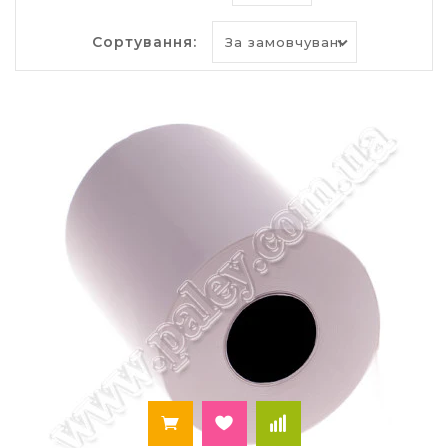
відносини між покупцем і продавцем, чи то
продаж товарів чи послуг, не має значення. На
них зазначається назва покупки, її ціна,
Сортування:
інформація про компанію, яка продає товар або
послугу, адреса місця продажу, прізвище
касира і т. д. Ця річ користується попитом в
кожній сфері людських відносин кожного
регіону (Київ, Одеса або більш дрібні населені
пункти). Купити її ви можете в інтернет-
магазині «Палей».
Види і характеристика касових
стрічок
Чекові стрічки бувають декількох видів:
одношарові, двошарові і термо. Всі вони мають
свої переваги і недоліки, проте стрічка для
термічного друку все активніше
використовується більшістю організацій. Ця
технологія найбільш економічна і зручна в
роботі. Впливаючи високою температурою на
касову стрічку, на ній можна відобразити всю