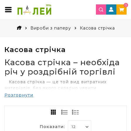
0
Вироби з паперу
Касова стрічка
Касова стрічка
Касова стрічка – необхіда
річ у роздрібній торгівлі
Касова стрічка — це той вид витратних
матеріалів, без якого складно уявити
сучасне повсякденне життя. Адже її
Розгорнути
використовують практично скрізь: у
супермаркетах, гіпермаркетах, магазинах одягу,
техніки, салонах мобільного зв'язку, аптеках —
цей список можна продовжувати нескінченно.
Чеки контролюють на юридичному рівні
Показати: