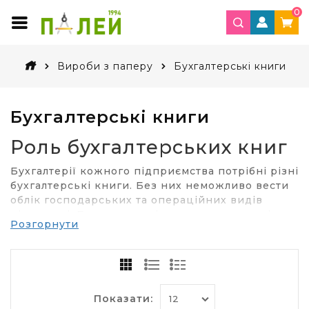
0
Вироби з паперу
Бухгалтерські книги
Бухгалтерські книги
Роль бухгалтерських книг
Бухгалтерії кожного підприємства потрібні різні
бухгалтерські книги. Без них неможливо вести
облік господарських та операційних видів
діяльності. Бухгалтерські книжки покликані
Розгорнути
спростити роботу бухгалтера,
оскільки дозволяють групувати та
систематизувати документооборот. При цьому
ймовірність помилок і неточностей зводиться
до мінімуму. Купити бухгалтерські книги та
Показати:
журнали реєстрації для повноцінного