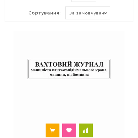
функціонування вашої фірми Ви можете в
інтернет-магазині «Палей».
Сортування:
Для виготовлення бухгалтерських книг і
журналів реєстрації використовують газетний,
офсетний або самокопіювальний папір.
Широкий вибір подібних книг та інші
вироби з
паперу
можна знайти на нашому сайті.
Популярні товари і вироби з паперу в нашому
інтернет-магазині
офісний папір
;
кольоровий папір
;
папір для принтера
;
блокноти
на спіралі і без, дитячі і для офісу;
ділові щоденники
датовані і недатовані;
бізнес щоденник для офісу
;
папір для нотаток
;
алфавітка
;
цінники
;
фотопапір
формату А4, А5 і 10 * 15