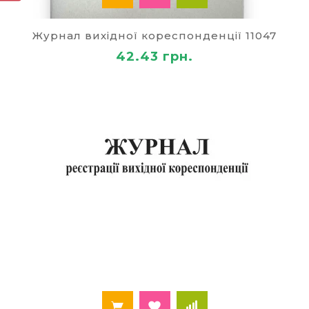
на сам суб'єкт підприємницької діяльності.
Сторінки прошнуровані та пронумеровані.
Книги КОРО важливий бухгалтеський
Журнал вихідної кореспонденції 11047
документ.
42.43 грн.
Книга складського обліку. Облікове джерело
на складах.
Крім перерахованих вище бухгалтерських
документів, асортимент
інтернет-магазину
«Paley»
включає медичну та трудову книжки, а
також бухгалтерські бланки.
Замовити книгу обліку або журнал реєстрації
можна з будь-якого міста України (Вінниця,
Київ, Харків, Одеса, Херсон, Запоріжжя, Кривий
Ріг і т.д).