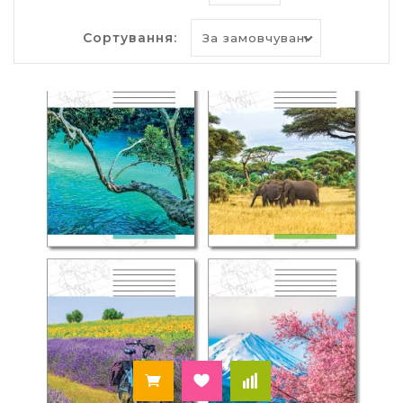
нашому сайті у великій кількості. Широкий
вибір допоможе кожному клієнту підібрати такі
Сортування:
варіанти, які сподобаються дитині і будуть
сприяти кращій успішності. Вам необхідно лише
вибрати необхідні позиції на сайті, оформити
замовлення, і всього через пару днів ваші
покупки будуть доставлені вам за вказаною
адресою.
Як стимулювати дітей
добре вчитися?
Кожен батько хоче, щоб його дитині подобалося
ходити в школу і щоб він отримував
задоволення від навчального процесу. Адже від
цього залежить бажання отримувати нові
знання, прагнення до хороших оцінок і
результативність навчання в цілому. Безумовно,
багато в чому це залежить від вчителів, адже їх
підхід до дітей, спосіб проведення уроків,
викладу нового матеріалу та оцінювання знань