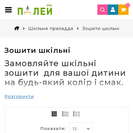
0
Шкільне приладдя
Зошити шкільні
Зошити шкільні
Замовляйте шкільні
зошити для вашої дитини
на будь-який колір і смак.
Ви ще не купили своїм дітям шкільні зошити? —
Розгорнути
Ласкаво просимо в
інтернет-магазин
канцтоварів «Палей»
. Саме у нас ви зможете
придбати товари найвищої якості. Ціна на них
вас приємно здивує, на відміну від більшості
магазинів Харкова, Києва та інших населених
Показати:
пунктів. Шкільні зошити представлені на