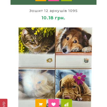
від 1,63 грн! Ми працюємо тільки з
перевіреними виробниками. Всі товари мають
Зошит 12 аркушів 1095
сертифікат відповідності, при їх виготовленні
10.18 грн.
були дотримані існуючі в Україні норми і
правила.
Серед популярних товарів цього розділу наші
покупці обирають:
набори для творчості для дітей
;
альбоми для малювання
;
шкільні зошити
;
пенали
;
рюкзаки
та будь-які інші
канцтовари для
дітей
.
На сайті представлений широкий асортимент
шкільних зошитів. Вони відрізняються кількістю
аркушів, дизайном і щільноістю обкладинки, є
різні варіанти в клітку і лінію, зі спіраллю і без.
Ви можете купити своїм школярам найбільш
Фільтр
яскраві зошити з цікавими зображеннями. Діти