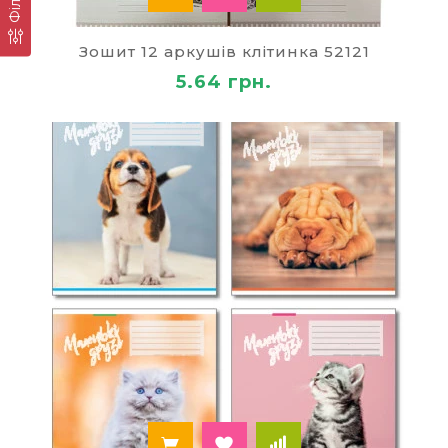
будуть хотіти в них писати акуратно і почнуть
любити предмет, для якого будуть їх
Зошит 12 аркушів клітинка 52121
використовувати.
5.64 грн.