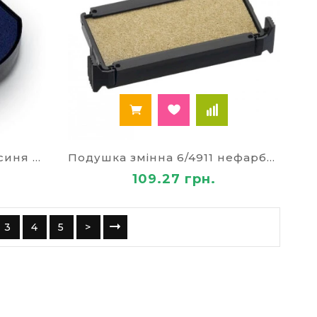
Подушка змінна 6/46040 синя 9405
Подушка змінна 6/4911 нефарбована 9407
109.27 грн.
3
4
5
>