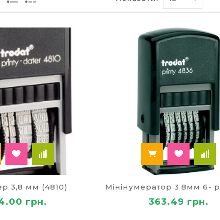
су
ні штампи – це універсальний вид штемпельної про
идко створити унікальний відбиток.
і подушки настільні призначені для роботи з руч
мінні для оснасток – вставляються в автоматичні к
для штампів при організації діловодства – «Сплачено»
 – це штамп зі змінною датою, нумератор – це штам
а фарба – синя, червона, зелена, чорна від різних в
ична оснастка для печаток і
 чисті
азви «печатка» та «оснащення» плутають. Оснастка д
ній корпус для печатки без друкуючого елемента, то
без подушки з чорнилом або з уже вбудованою в ко
борі.
ер 3,8 мм (4810)
настки для штампа й печатки бувають автоматичні та
4.00 грн.
363.49 грн.
у штемпельну подушку. Це дозволяє зробити велику к
ти різної форми – квадратної, круглої або прямокут