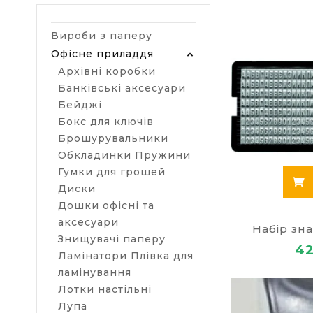
оснастки для
Купити штемп
Вироби з паперу
Популярні
Офісне приладдя
Архівні коробки
папки
;
Банківські аксесуари
архівні к
ручки
;
Бейджі
файли
;
Бокс для ключів
олівці дл
Брошурувальники
маркери 
Обкладинки Пружини
Гумки для грошей
В інтернет-м
Диски
Вироби з
Дошки офісні та
Товари дл
аксесуари
Товари дл
Набір зна
Знищувачі паперу
Офісна те
42
Ламінатори Плівка для
Господарс
ламінування
Лотки настільні
Лупа