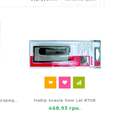
дукції, за допомоги якого можна самостійно
ними печатками та ручними штампами.
орпуси для печаток.
, «Копія», «Отримано», «Згідно з оригіналом».
п зі змінним номером.
иробників, на водній основі та спиртовій.
 штампів – ваші руки
ля штампа або оснастка для печатки – це
бто кліше. Корпуси для печаток і штампів
рпус подушкою з чорнилом – зверніть на це
Мінінумератор 3,8мм 6- розрядів 4836
Набір знаків 3мм Lat 8708
 ручні. Автоматична оснастка для печатки має
468.93 грн.
ількість якісних відбитків за короткий час.
ної. Воно виготовляється під розміри