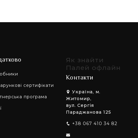
датково
Як знайти
Палей офлайн
обники
Контакти
арункові сертифікати
Україна, м.
тнерська програма
Житомир,
вул. Сергія
ї
Параджанова 125
+38 067 410 34 82