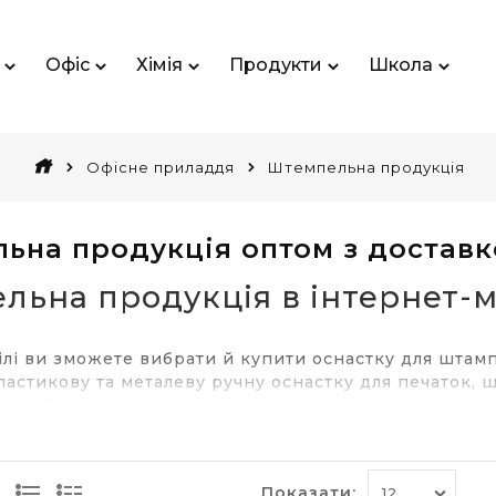
Офіс
Хімія
Продукти
Школа
Офісне приладдя
Штемпельна продукція
ьна продукція оптом з доставк
льна продукція в інтернет-м
ілі ви зможете вибрати й купити оснастку для штамп
ластикову та металеву ручну оснастку для печаток, 
 фарбу, штемпельні подушки.
 штемпельна продукція від P
Показати: