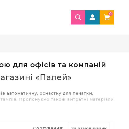
0
ою для офісів та компаній
агазині «Палей»
ів автоматичну, оснастку для печатки,
штампів. Пропонуємо також витратні матеріали
aley – ідеальне рішення
Сортування: