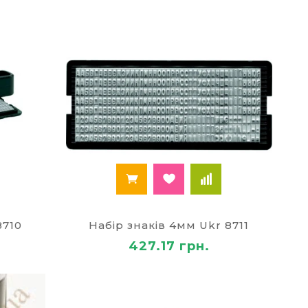
арів для офісу за доступними цінами.
рнет-магазині
категоріях:
8710
Набір знаків 4мм Ukr 8711
427.17 грн.