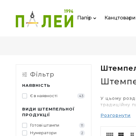
Папір
Канцтовари
Штемпел
Фільтр
Штемпе
НАЯВНІСТЬ
Є в наявності
43
У цьому розд
традиційну п
ВИДИ ШТЕМПЕЛЬНОЇ
– штемпельну
ПРОДУКЦІЇ
Розгорнути
Готові штампи
11
Сучасна
Нумератори
2