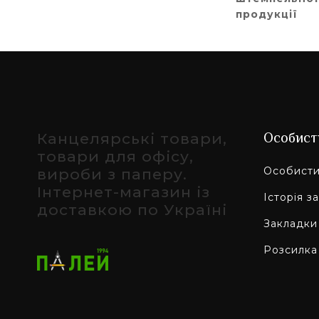
продукції
Канцелярські товари,
Особист
товари для офісу,
Особисти
вироби з паперу.
Інтернет-магазин із
Історія з
доставкою по Україні
Закладки
Розсилка