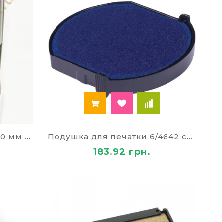
Оснастка для печатки d 40 мм з футляром
Подушка для печатки 6/4642 синя 9406
183.92 грн.