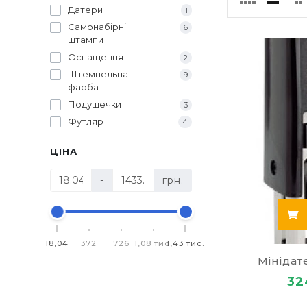
Датери
1
для офі
Самонабірні
6
штампи
Самонабор
й дуже шв
Оснащення
2
Штемпельн
Штемпельна
9
Подушки з
фарба
Оснастка 
Подушечки
3
Мінідатер
Футляр
4
Штемпельн
Автомат
ЦІНА
завжди
-
грн.
Дуже часто н
тільки порож
18,04
372
726
1,08 тис.
1,43 тис.
можуть бути 
увагу при ви
Мінідат
Крім того, ос
32
вже вбудован
Кліше може бу