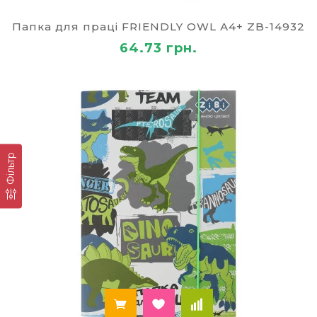
праці
Папка для праці FRIENDLY OWL А4+ ZB-14932
Можна не турбуватися за збереження
щоденника і зошитів – вони завжди
64.73 грн.
залишаються сухими, чистими.
Конструкція папки дозволяє зручно
розташувати все необхідне в одному місці.
А це означає, що предмети не будуть
валятися абиде в портфелі школяра.
Міцність, завдяки ламінованому картону.
Аксесуар виглядає привабливо, його зручно
Фільтр
носити.
Легко вміщується в будь-який портфель або
шкільну сумку.
Можна з упевненістю сказати, що така
шкільна
папка є зручним футляром для зберігання
всього необхідного для уроків.
Серед популярних товарів цього розділу наші
покупці обирають:
набори для творчості для дітей
;