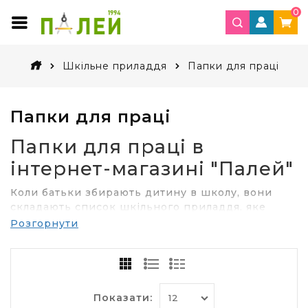
0
Шкільне приладдя
Папки для праці
Папки для праці
Папки для праці в
інтернет-магазині "Палей"
Коли батьки збирають дитину в школу, вони
складають список шкільного приладдя, яке
варто купити. Сюди входять не тільки
Розгорнути
підручники, зошити, але й дрібні канцтовари:
лінійка, ножиці, клей, транспортир тощо. Щоб
вони не губилися в сумці, важливо не забути
купити папку для праці
в школу. Зробити це
можна в
інтернет-магазині
"Палей".
Показати: