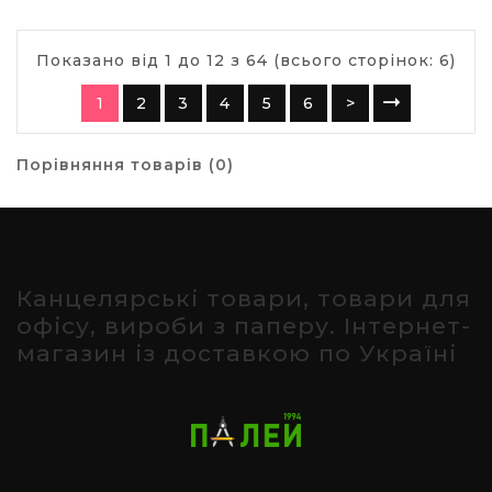
Показано від 1 до 12 з 64 (всього сторінок: 6)
1
2
3
4
5
6
>
Порівняння товарів (0)
Канцелярські товари, товари для
офісу, вироби з паперу. Інтернет-
магазин із доставкою по Україні