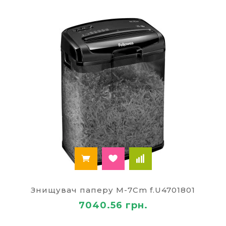
Знищувач паперу M-7Cm f.U4701801
7040.56 грн.