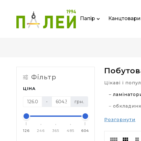
Папір
Канцтовари
Побутов
Фільтр
Цікаві і попу
ЦІНА
–
ламінатор
-
грн.
–
обкладин
–
плівка дл
Розгорнути
–
брошурув
126
246
365
485
604