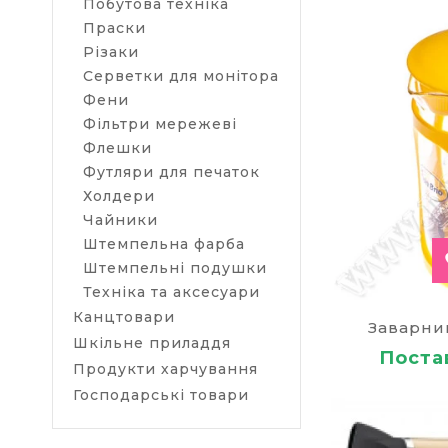
Побутова техніка
Праски
Різаки
Серветки для монітора
Фени
Фільтри мережеві
Флешки
Футляри для печаток
Холдери
Чайники
Штемпельна фарба
Штемпельні подушки
Техніка та аксесуари
Канцтовари
Заварни
Шкільне приладдя
Постав
Продукти харчування
Господарські товари