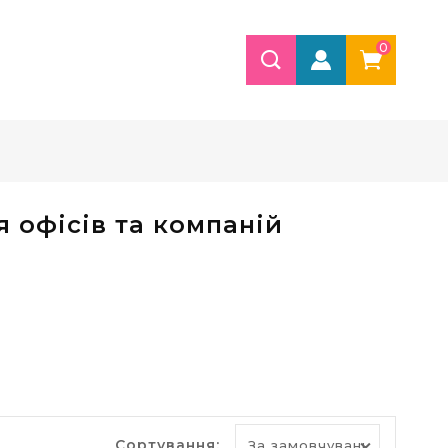
0
я офісів та компаній
Сортування: