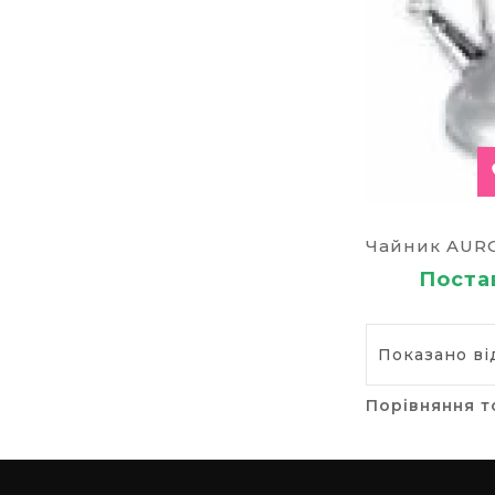
Постав
Показано від
Порівняння т