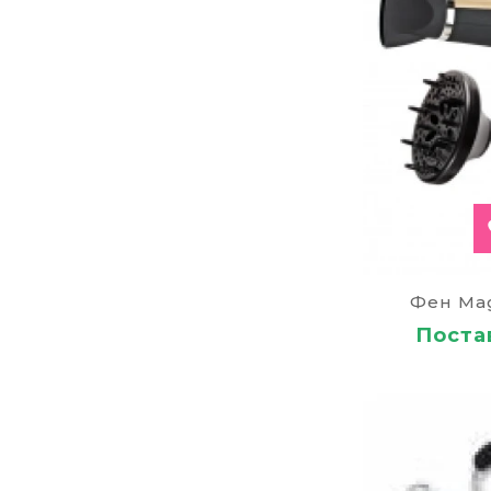
Фен Mag
Постав