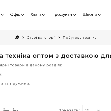
Офіс
Хімія
Продукти
Школа
Старі категорії
Побутова техніка
а техніка оптом з доставкою дл
лярні товари в даному розділі:
и
;
ки та пружини
;
я ламінування
;
альники
.
Показати: