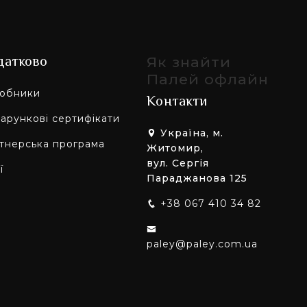
датково
Як знайти
Палей офлайн
обники
Контакти
арункові сертифікати
Україна, м.
тнерська програма
Житомир,
вул. Сергія
ї
Параджанова 125
+38 067 410 34 82
paley@paley.com.ua