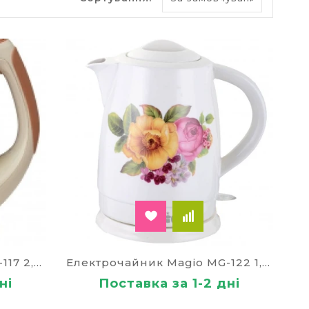
Електрочайник Magio MG-117 2,3 л 70282
Електрочайник Magio MG-122 1,7 л 70303
ні
Поставка за 1-2 дні