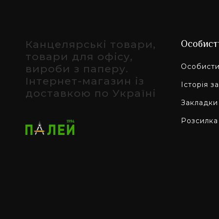
Канцелярські товари,
Особист
товари для офісу,
Особисти
вироби з паперу.
Інтернет-магазин із
Історія з
доставкою по Україні
Закладки
Розсилка