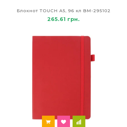
А4, но их не слишком удобно носить в руках или
кармане, придется для удобства переноски
Блокнот TOUCH А5, 96 кл BM-295102
брать сумку или папку. Для офисной работы
265.61 грн.
многие предпочитают покупать блокноты А5,
так как они не слишком громоздки, но в то же
время позволяют делать множество записей.
Блокноты для детей
Детские блокноты это совершенно отдельный
сегмент, так как они имеют красивые, цветные
обложки. Внутренний блок (листочки) могут
быть как в клетку так и чистыми, что бы ребёнок
мог рисовать и развиваться. Их форматы разные
от больших блокнотов до маленьких. Маленькие
блокноты очень нравятся малышам, так как они
удобны в руках и с ними дети могут копировать
взрослых. Отдельное внимание хочеться
уделить блокнотам для девочек. Это всегда
яркие краски, замочки, секретики и прочие
штучки, что очень радуют девочек. И это всегда
очень радостный и желанный подарок.