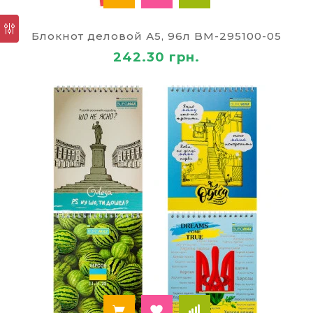
можно легко оторвать лист, при этом остальные
останутся на месте, а сам блок не рассыплется.
Блокнот деловой А5, 96л BM-295100-05
Последний вариант – вклеивание блока в
242.30 грн.
обложку, так называемый твердый переплет. По
технологии готовится обложка-папка, в которую
потом вклеивается блок. Все ежедневники и
большие блокноты сделаны таким образом. Блок
не рассыпается, но и вырвать из него лист
довольно сложно, так как обычно листы
прошиты ниткой или проклеены на
специальном оборудовании.
Популярные товары этого
раздела в нашем интернет-
магазине:
офисная бумага
;
цветная бумага
;
бумага для принтера
;
блокноты на спирали и без, детские и для
офиса;