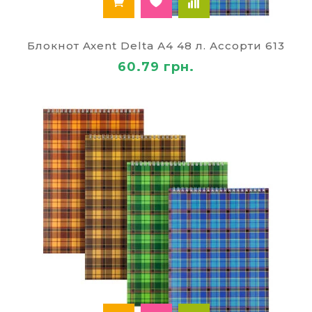
вариантах материала можно напечатать
красивые картинки, но с точки зрения
долговечности картон лучше. Если вы решили
Блокнот Axent Delta А4 48 л. Ассорти 613
купить блокноты в твердом переплете, то их
стоимость будет зависеть от материала
60.79 грн.
покрытия папки. Самым экономичным является
винил, среди дорогих элитных изделий
встречается покрытие из натуральной кожи.
Отметим, что все блокноты выпускают с одной
целью – предоставить людям удобный
инструмент для оперативных заметок,
планирования и сохранения важной
информации. Выбор подходящего за вами.
Доставим заказ в любой город Украины: Киев,
Житомир, Днепр, Николаев, Полтаву,
Кропивницкий, Херсон, Черкассы, Винницу,
Кременчуг, Сумы.