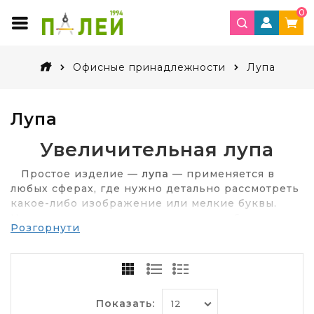
0
Офисные принадлежности
Лупа
Лупа
Увеличительная лупа
Простое изделие —
лупа
— применяется в
любых сферах, где нужно детально рассмотреть
какое-либо изображение или мелкие буквы.
Некоторые положения договоров, набираются
Розгорнути
мелким шрифтом, и прочитать такой текст без
увеличительного стекла невозможно.
Определенный род занятий может быть связан
с мелкими объектами:
филателия (коллекционирование марок);
Показать: