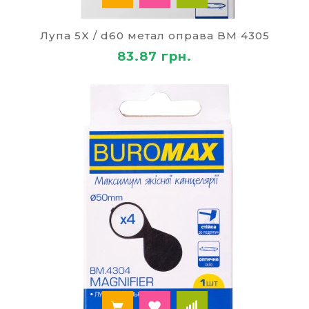
Нужно
купить
недорогую
увеличительную
лупу
? Оформляйте заявку на сайте или
Лупа 5X / d60 метал оправа BM 4305
позвоните по указанным телефонам.
83.87 грн.
Менеджеры свяжутся с вами для уточнения
адреса
доставки
по
Киеву
или
Украине
и
отправят заказ в работу.