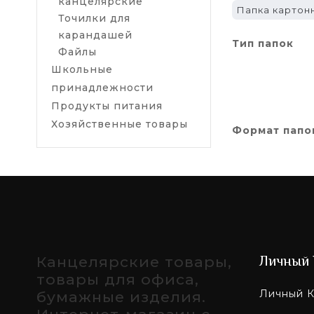
канцелярские
Папка картонн
Точилки для
карандашей
Тип папок
Файлы
Школьные
принадлежности
Продукты питания
Хозяйственные товары
Формат папо
Канцелярские товары,
Личный 
товары для офиса,
Личный К
бумажные изделия.