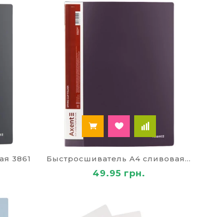
ым файлам, и при необходимости быстро
 однотипные документы, к которым нужен
на кольцах – используются для хранения
позволяют быстро добавлять и удалять листы.
реч, мастер-классов.
и должны соответствовать назначению, могут
ии работы.
ая 3861
Быстросшиватель А4 сливовая 3862
49.95 грн.
еняются для презентации меню в ресторанах,
ентов, требующих подписи. Подчеркивают