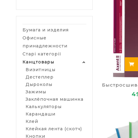
Папки с о
Папки кан
Бумага и изделия
Папки ка
Офисные
Предлагаем к
принадлежности
Axent. Разме
поместить в 
Старі категорії
Канцтовары
Папки DL 
Визитницы
пополам.
Дестеплер
Канцеляр
Дыроколы
различных
Зажимы
4
Заклёпочная машинка
Папки кан
Калькуляторы
Пластиков
Карандаши
молнии, р
Клей
Клейкая лента (скотч)
Материал
Кнопки