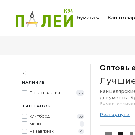
Бумага
Канцтова
Оптовые
Лучшие
НАЛИЧИЕ
Канцелярские
Есть в наличии
516
документы. К
бумаг, отлич
ТИП ПАПОК
Розгорнути
Где испо
клипборд
33
меню
1
Правильно по
на завязках
находить нуж
4