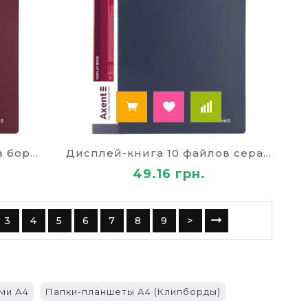
для документов картонные или из других
ормлением, рисунками и принтами.
оступные по цене.
престижные, долговечные.
в нашем канцелярском магазине. Ваш заказ
Дисплей-книга 10 файлов бордовая 991
Дисплей-книга 10 файлов серая 99
цк, Ровно, Ивано-Франковск, Тернополь,
49.16 грн.
о ваш лучший выбор! Надеемся на
3
4
5
6
7
8
9
>
ми А4
Папки-планшеты А4 (Клипборды)