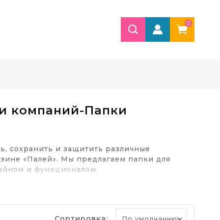
0
 и компаний-Папки
ь, сохранить и защитить различные
зине «Палей». Мы предлагаем папки для
зайном и функционалом.
ерживать порядок на рабочем месте, быстро
ений. Папки пригодятся для разных целей.
Сортировка: