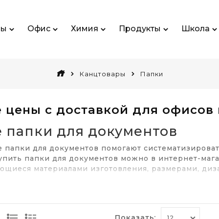
ры
Офис
Химия
Продукты
Школа
Канцтовары
Папки
 цены с доставкой для офисов
 папки для документов
 папки для документов помогают систематизироват
упить папки для документов можно в интернет-мага
ающиеся материалами изготовления, размерами, ди
льзуют папки для документов?
добранная папка для документов поможет вам подд
ную информацию и защитить документы от поврежд
Показать: