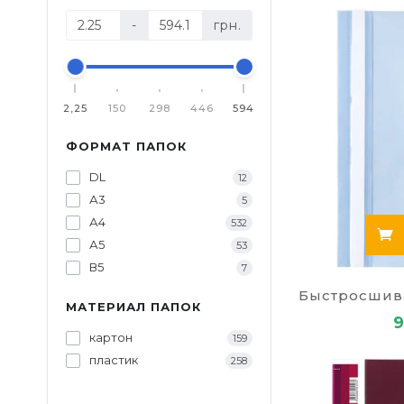
бумаг. Л
-
грн.
найти.
Папки дл
быстрый 
2,25
150
298
446
594
Прочные 
больших 
ФОРМАТ ПАПОК
Папки для
DL
12
А3
5
Папки кли
А4
532
Папки дл
А5
53
В5
7
Выбор папки 
быть элемент
МАТЕРИАЛ ПАПОК
9
Нарядные
картон
159
кафе.
пластик
258
Презента
статус к