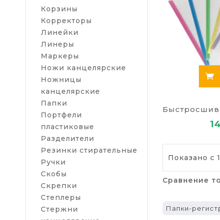
В каталоге и
Корзины
материалов, 
Корректоры
Папки для
Линейки
Линеры
Пластиков
Маркеры
Ножи канцелярские
Канцеляр
Ножницы
Как купи
канцелярские
Папки для до
Папки
мы доставим 
Портфели
1
Ужгород, Жит
пластиковые
взаимовыгодн
Разделители
Резинки стирательные
Показано с 1
Ручки
Скобы
Сравнение то
Скрепки
Степлеры
Папки-регист
Стержни