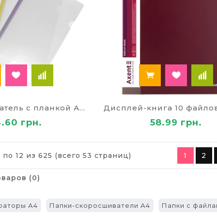
нтернет-магазина «Палей» вы можете купить папки 
с красивой приятной текстурой и оригинальным оф
 документов картонные – прочные, долговечные, д
ые папки – легкие, водостойкие, прозрачные.
ские папки для документов А4 из кожзаменителя – 
ть папки для документов?
кументов купить оптом и в розницу мы предлагаем 
Быстросшиватель с планкой А4 8 мм 6501
в любой город Украины: Киев, Львов, Черновцы, Лу
4.60 грн.
58.99 грн.
омир, Харьков и другие. Заказать папки у нас – эт
ое сотрудничество.
 по 12 из 625 (всего 53 страниц)
1
2
варов (0)
раторы А4
Папки-скоросшиватели А4
Папки с файла