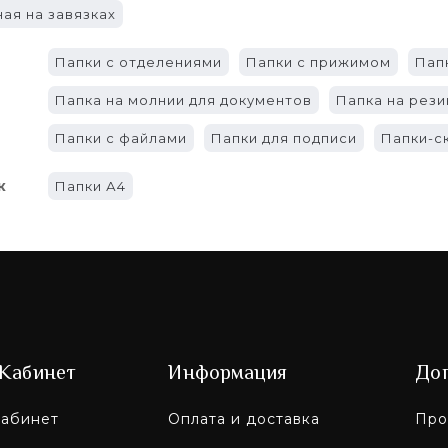
ая на завязках
Папки с отделениями
Папки с прижимом
Пап
Папка на молнии для документов
Папка на рези
Папки с файлами
Папки для подписи
Папки-с
к
Папки А4
Кабинет
Информация
До
абинет
Оплата и доставка
Про