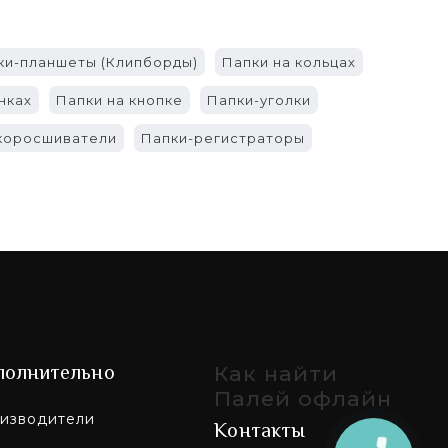
ки-планшеты (Клипборды)
Папки на кольцах
нках
Папки на кнопке
Папки-уголки
коросшиватели
Папки-регистраторы
полнительно
Как найти
Палей офлайн
изводители
Контакты