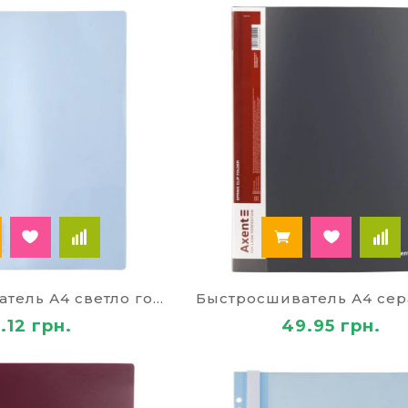
юбые документы можно рассортировать по прозрачн
я бумаг с зажимом – в них преимущественно хранят
доступ.
и вместительные папки-регистраторы с креплением 
объемов документов.
 документов с кнопками – просты в использовании, 
пборды – эффективны для презентаций, деловых вст
я бумаг специального назначения
для бумаг зависит от конкретных потребностей. Он
ом корпоративного стиля и эффективной организац
Быстросшиватель А4 светло голубой 6512
Быстросшиватель А4 сер
.12 грн.
49.95 грн.
 папки меню – эстетичные, с ярким дизайном, прим
бельные папки на подпись – для подготовки докум
омпании, демонстрируют внимание к деталям.