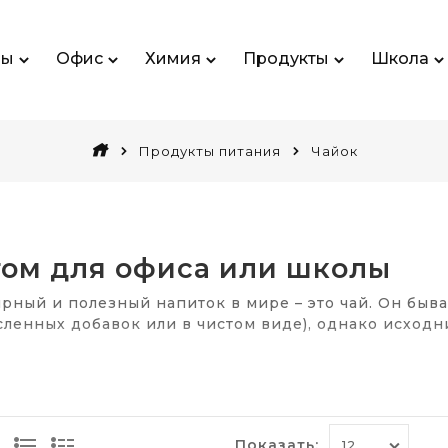
ры
Офис
Химия
Продукты
Школа
Продукты питания
Чайок
том для офиса или школы
рный и полезный напиток в мире – это чай. Он быва
сленных добавок или в чистом виде), однако исходни
гается сегодня купить чай? Для нас привычнее упо
ует ещё белый и оолонг.
получает более лёгкий вкус за счёт оперативной об
Показать: