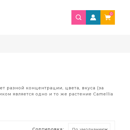
0
ет разной концентрации, цвета, вкуса (за
ком является одно и то же растение Camellia
треблять чёрный и зелёный виды продуктов,
работки свежесобранных листьев паром. Это
Сортировка: