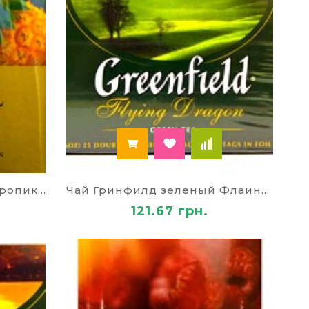
Чай Гринфилд зеленый Тропикал Мавел 79729
Чай Гринфилд зеленый Флаинг Драгон 79672
121.67 грн.