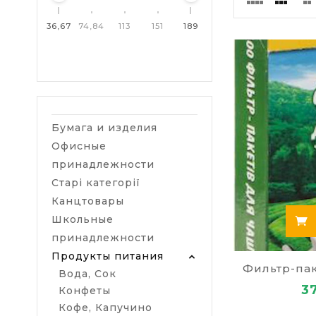
исключает их
тёмном напит
36,67
74,84
113
151
189
Полезные
Чашка зелёно
Mg,фолиевая 
Хотите купит
Бумага и изделия
функции мозг
сосуды. Для 
Офисные
принадлежности
Чай предупре
Старі категорії
кожи, сохран
Канцтовары
Заказать 
Школьные
Рекомендуем 
принадлежности
продукт по у
Продукты питания
Фильтр-пак
Вода, Сок
3
Конфеты
Кофе, Капучино