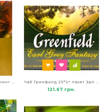
Чай Гринфилд 25*1,5 г Спринг Мелоди
Чай Гринфилд 25*2г пакет Эрл Грей Фэнтази
121.67 грн.