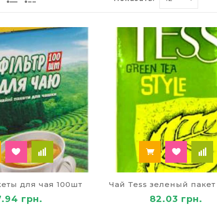
 последующую ферментацию, что свойственно чёрно
ке в 2 раза больше кофеина поэтому он крепкий.
 составляющие чая и эффект
го напитка даёт организму всего 2 калории. При это
кислота, рибофлавин, антиоксиданты, борящиеся с 
ь чай недорого в интернет-магазине? Он борется 
а, позитивно влияет на память, поддерживает серд
этого нужно выпивать не менее 5-ти чашек в сутки.
ждает развитие раковых симптомов в органах пище
яет прочность хрящей и суставов.
чай в интернет магазине товаров для оф
купить чай в интернет-магазине товаров для школы
добной стоимости.
еты для чая 100шт
Чай Tess зеленый пакет
7.94 грн.
82.03 грн.