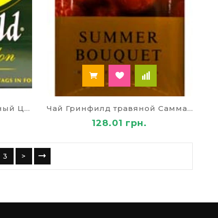
Чай Гринфилд пакет черный Цейлон 79669
Чай Гринфилд травяной Самма Букет 79715
128.01 грн.
3
>