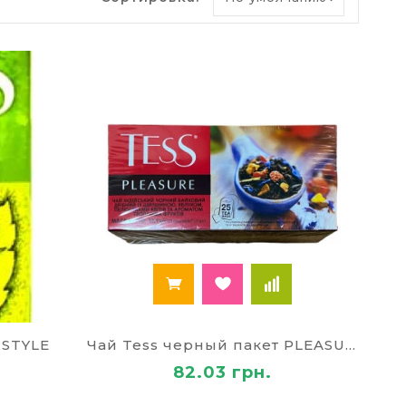
му чаю в процессе подсыхания сырья. В
м внутрь поступает витамин К, Mn, Cu,
образованием злокачественных опухолей.
с развитием деменции, повышает рабочие
ечную мышцу, благотворно действует на
варительного тракта, молочной железы,
иса
 и офиса «Палей». Вы получите качественный
 STYLE
Чай Tess черный пакет PLEASURE
82.03 грн.