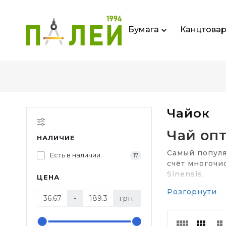
Бумага
Канцтова
Чайок
Чай оп
НАЛИЧИЕ
Самый популя
Есть в наличии
17
счёт многочи
Sinensis.
ЦЕНА
Розгорнути
Какой предла
-
грн.
хотя существ
Зелёный чай 