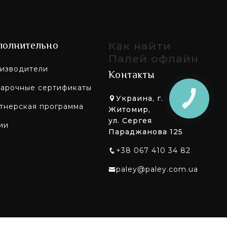
полнительно
Как найти
Палей офлайн
изводители
Контакты
арочные сертификаты
Украина, г.
тнерская программа
Житомир,
ул. Сергея
ии
Параджанова 125
+38 067 410 34 82
paley@paley.com.ua