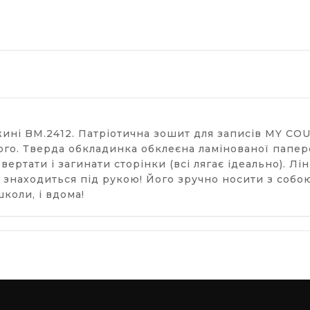
жині BM.2412. Патріотична зошит для записів MY C
ншого. Тверда обкладинка обклеєна ламінованої папе
ертати і загинати сторінки (всі лягає ідеально). Лін
 знаходиться під рукою! Його зручно носити з собою
школи, і вдома!