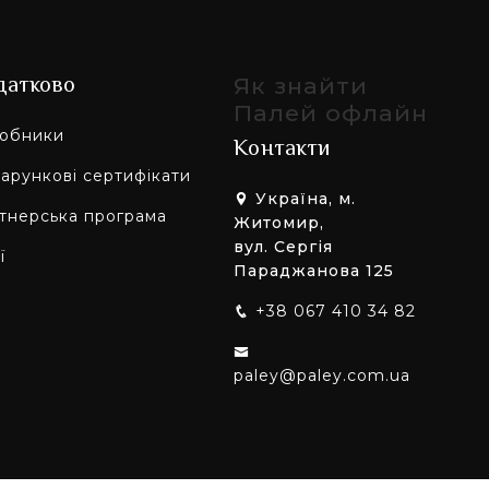
датково
Як знайти
Палей офлайн
обники
Контакти
арункові сертифікати
Україна, м.
тнерська програма
Житомир,
вул. Сергія
ї
Параджанова 125
+38 067 410 34 82
paley@paley.com.ua