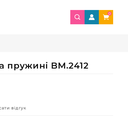
0
а пружині BM.2412
ати відгук