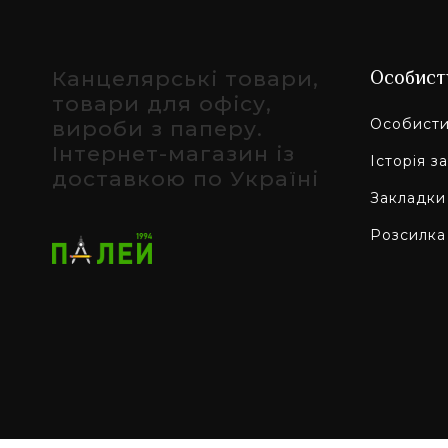
Канцелярські товари,
Особист
товари для офісу,
Особисти
вироби з паперу.
Інтернет-магазин із
Історія з
доставкою по Україні
Закладки
Розсилка