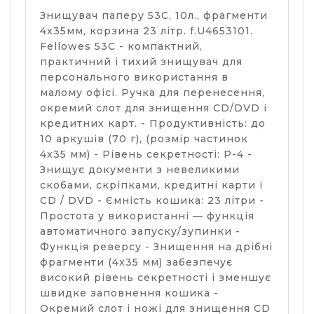
Знищувач паперу 53C, 10л., фрагменти
4х35мм, корзина 23 літр. f.U4653101.
Fellowes 53C - компактний,
практичний і тихий знищувач для
персонального використання в
малому офісі. Ручка для перенесення,
окремий слот для знищення CD/DVD і
кредитних карт. - Продуктивність: до
10 аркушів (70 г), (розмір частинок
4x35 мм) - Рівень секретності: P-4 -
Знищує документи з невеликими
скобами, скріпками, кредитні карти і
CD / DVD - Ємність кошика: 23 літри -
Простота у використанні — функція
автоматичного запуску/зупинки -
Функція реверсу - Знищення на дрібні
фрагменти (4x35 мм) забезпечує
високий рівень секретності і зменшує
швидке заповнення кошика -
Окремий слот і ножі для знищення CD