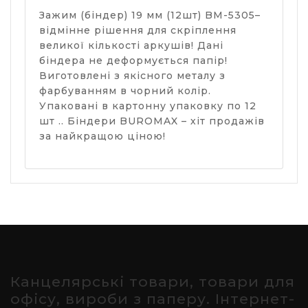
Зажим (біндер) 19 мм (12шт) BM-5305–
відмінне рішення для скріплення
великої кількості аркушів! Дані
біндера не деформується папір!
Виготовлені з якісного металу з
фарбуванням в чорний колір.
Упаковані в картонну упаковку по 12
шт .. Біндери BUROMAX – хіт продажів
за найкращою ціною!
Канцелярські товари, товари для
офісу, вироби з паперу. Інтернет-