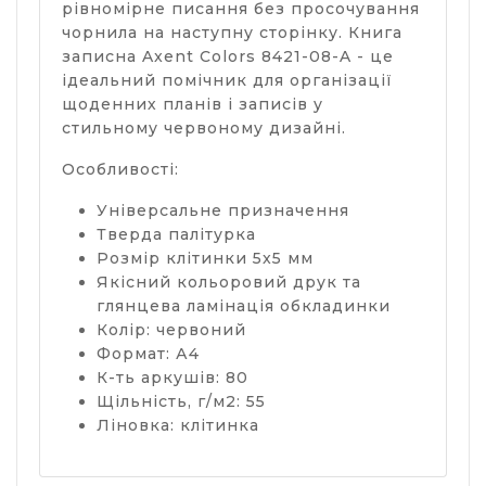
рівномірне писання без просочування
чорнила на наступну сторінку. Книга
записна Axent Colors 8421-08-A - це
ідеальний помічник для організації
щоденних планів і записів у
стильному червоному дизайні.
Особливості:
Універсальне призначення
Тверда палітурка
Розмір клітинки 5x5 мм
Якісний кольоровий друк та
глянцева ламінація обкладинки
Колір: червоний
Формат: А4
К-ть аркушів: 80
Щільність, г/м2: 55
Ліновка: клітинка