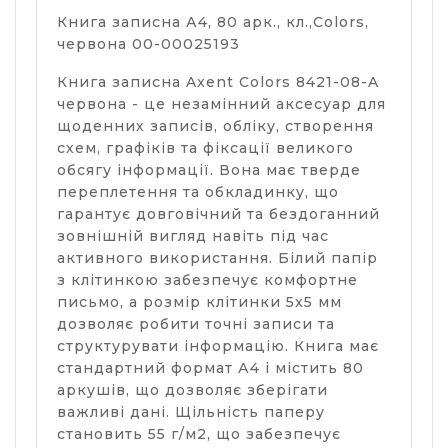
Книга записна А4, 80 арк., кл.,Colors,
червона 00-00025193
Книга записна Axent Colors 8421-08-A
червона - це незамінний аксесуар для
щоденних записів, обліку, створення
схем, графіків та фіксації великого
обсягу інформації. Вона має тверде
переплетення та обкладинку, що
гарантує довговічний та бездоганний
зовнішній вигляд навіть під час
активного використання. Білий папір
з клітинкою забезпечує комфортне
письмо, а розмір клітинки 5x5 мм
дозволяє робити точні записи та
структурувати інформацію. Книга має
стандартний формат А4 і містить 80
аркушів, що дозволяє зберігати
важливі дані. Щільність паперу
становить 55 г/м2, що забезпечує