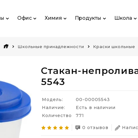
ры
Офис
Химия
Продукты
Школа
Школьные принадлежности
Краски школьные
Стакан-непролив
5543
Модель:
00-00005543
Наличие:
Есть в наличии
Количество
771
0 отзывов
Напис