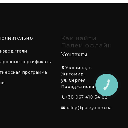
полнительно
Как найти
Палей офлайн
изводители
Контакты
арочные сертификаты
Украина, г.
тнерская программа
Житомир,
ул. Сергея
ии
КНОПКА
Параджанова 125
ЗВ'ЯЗКУ
+38 067 410 34 82
paley@paley.com.ua