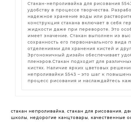
Стакан-непроливайка для рисования 554
удобству в процессе творчества. Разраб
надежное хранение воды или растворите
конструкция стакана включает в себя г
жидкости даже при перевороте. Это особ
имеет значение. Стакан выполнен из выс
сохранность его первоначального вида 
отделениями для хранения кистей и дру
Эргономичный дизайн обеспечивает удоб
пленэров.Стакан подходит для различных 
кистях. Наличие ярких цветовых решени
непроливайки 5543 – это шаг к повышен
процесс рисования и наслаждайтесь каж
стакан непроливайка
,
стакан для рисования
,
дв
школы
,
недорогие канцтовары
,
качественные о