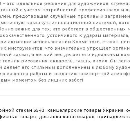
3 – это идеальное решение для художников, стрем
отанный с учетом потребностей профессионалов и лю
лей, предотвращая случайные проливы и загрязнен
ерметичную крышку с инновационной системой, кото
енно важно для тех, кто работает в общественных м
ококачественного, устойчивого к ударам материала,
при активном использовании.Кроме того, стакан-н
гих инструментов, что значительно упрощает орган
ный захват, а легкий вес делает его идеальным ко
техник рисования: акварель, гуашь, акрил. Он легк
й делает его стильным дополнением к любому худо
ию качества работы и созданию комфортной атмосфе
дым моментом без лишних забот!
ойной стакан 5543
,
канцелярские товары Украина
,
о
фисные товары
,
доставка канцтоваров
,
принадлежно