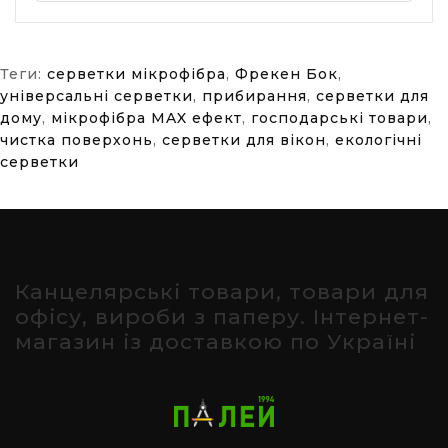
Теги:
серветки мікрофібра
,
Фрекен Бок
,
універсальні серветки
,
прибирання
,
серветки для
дому
,
мікрофібра MAX ефект
,
господарські товари
,
чистка поверхонь
,
серветки для вікон
,
екологічні
серветки
Канцелярські товари, товари для
офісу, вироби з паперу. Інтернет-
магазин із доставкою по Україні