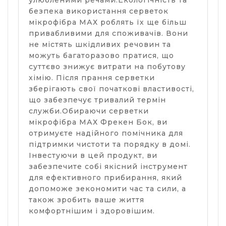
улюбленими речами.Екологічність та
безпека використання серветок
мікрофібра МАХ роблять їх ще більш
привабливими для споживачів. Вони
не містять шкідливих речовин та
можуть багаторазово пратися, що
суттєво знижує витрати на побутову
хімію. Після прання серветки
зберігають свої початкові властивості,
що забезпечує тривалий термін
служби.Обираючи серветки
мікрофібра МАХ Фрекен Бок, ви
отримуєте надійного помічника для
підтримки чистоти та порядку в домі.
Інвестуючи в цей продукт, ви
забезпечите собі якісний інструмент
для ефективного прибирання, який
допоможе зекономити час та сили, а
також зробить ваше життя
комфортнішим і здоровішим.