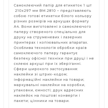
Самоклеючий папір для етикеток 1 шт
210х297 мм BM.2810 – представляють
собою готові етикетки білого кольору
різних розмірів на аркушах формату
А4. Вони виготовлені з самоклеючого
паперу створеного спеціально для
друку на струменевих і лазерних
принтерах і копіювальних апаратах.
Особлива технологія обробки країв
самоклеючого паперу гарантує
безпеку офісної техніки при друці і не
склеює аркуші при їх зберіганні.
Сфери широкого застосування:
наклейки зі штрих-кодом;
інформаційні наклейки на товари;
маркувальні наклейки на коробки,
упаковки, ємності; друк адресних
наклейок на поштові конверти і
пакети; цінники на товари.