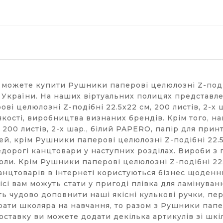
 можете купити Рушники паперові целюлозні Z-подібн
х України. На наших віртуальних полицях представл
ві целюлозні Z-подібні 22.5х22 см, 200 листів, 2-х 
 якості, виробництва визнаних брендів. Крім того, 
 200 листів, 2-х шар., білий PAPERO, папір для прин
й, крім Рушники паперові целюлозні Z-подібні 22.5х2
дорогі канцтовари у наступних розділах. Вироби з п
ли. Крім Рушники паперові целюлозні Z-подібні 22.5х
нцтоварів в інтернеті користуються бізнес щоденни
ісі вам можуть стати у пригоді плівка для ламінуван
ть чудово доповнити наші якісні кулькові ручки, пе
ати школяра на навчання, то разом з Рушники папер
доставку ви можете додати декілька артикулів зі шкі