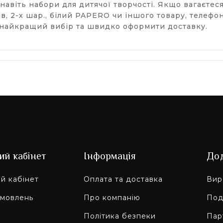
 й навіть набори для дитячої творчості. Якщо вагаєт
ів, 2-х шар., білий PAPERO чи іншого товару, телефо
найкращий вибір та швидко оформити доставку.
ий кабінет
Інформація
До
й кабінет
Оплата та доставка
Вир
амовлень
Про компанію
Под
Політика безпеки
Пар