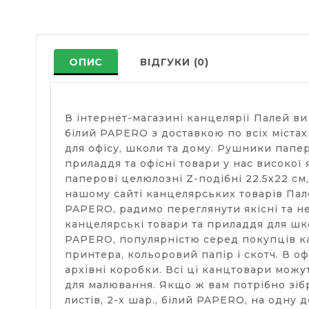
ОПИС
ВІДГУКИ (0)
В інтернет-магазині канцелярії Палей ви
білий PAPERO з доставкою по всіх міста
для офісу, школи та дому. Рушники паперо
приладдя та офісні товари у нас високої
паперові целюлозні Z-подібні 22.5х22 см,
нашому сайті канцелярських товарів Пале
PAPERO, радимо переглянути якісні та не
канцелярські товари та приладдя для шко
PAPERO, популярністю серед покупців ка
принтера, кольоровий папір і скотч. В оф
архівні коробки. Всі ці канцтовари можу
для малювання. Якщо ж вам потрібно зібр
листів, 2-х шар., білий PAPERO, на одну 