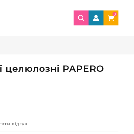
0
і целюлозні PAPERO
ати відгук