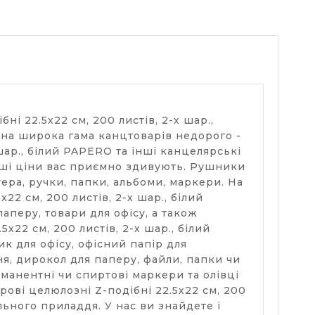
і 22.5х22 см, 200 листів, 2-х шар.,
ена широка гама канцтоварів недорого -
шар., білий PAPERO та інші канцелярські
наші ціни вас приємно здивують. Рушники
тера, ручки, папки, альбоми, маркери. На
2 см, 200 листів, 2-х шар., білий
аперу, товари для офісу, а також
22 см, 200 листів, 2-х шар., білий
к для офісу, офісний папір для
ня, дирокол для паперу, файли, папки чи
рманентні чи спиртові маркери та олівці
ові целюлозні Z-подібні 22.5х22 см, 200
льного приладдя. У нас ви знайдете і