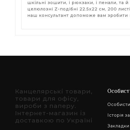
шкільні зошити, і рюкзаки, і пенали, та
целюлозні Z-подібні 22.5х22 см, 200 лист
наш консультант допоможе вам зробити 
Канцелярські товари,
Особист
товари для офісу,
Особисти
вироби з паперу.
Інтернет-магазин із
Історія з
доставкою по Україні
Закладки