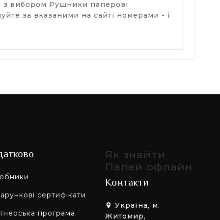
еся з вибором Рушники паперові
нуйте за вказаними на сайті номерами - і
датково
Як знайти
Палей офлайн
обники
Контакти
арункові сертифікати
Україна, м.
тнерська програма
Житомир,