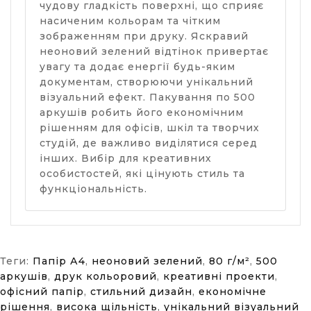
чудову гладкість поверхні, що сприяє
насиченим кольорам та чітким
зображенням при друку. Яскравий
неоновий зелений відтінок привертає
увагу та додає енергії будь-яким
документам, створюючи унікальний
візуальний ефект. Пакування по 500
аркушів робить його економічним
рішенням для офісів, шкіл та творчих
студій, де важливо виділятися серед
інших. Вибір для креативних
особистостей, які цінують стиль та
функціональність.
Теги:
Папір А4
,
неоновий зелений
,
80 г/м²
,
500
аркушів
,
друк кольоровий
,
креативні проекти
,
офісний папір
,
стильний дизайн
,
економічне
рішення
,
висока щільність
,
унікальний візуальний