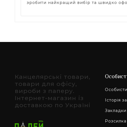
зробити найкращий вибір та швидко офо
Канцелярські товари,
Особист
товари для офісу,
Особисти
вироби з паперу.
Інтернет-магазин із
Історія з
доставкою по Україні
Закладки
Розсилка