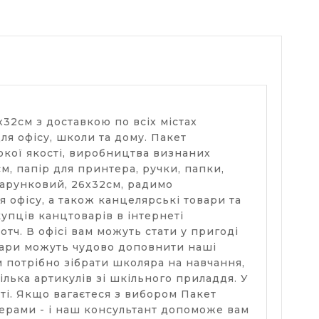
32см з доставкою по всіх містах
я офісу, школи та дому. Пакет
окої якості, виробництва визнаних
, папір для принтера, ручки, папки,
дарунковий, 26х32см, радимо
я офісу, а також канцелярські товари та
пців канцтоварів в інтернеті
тч. В офісі вам можуть стати у пригоді
овари можуть чудово доповнити наші
м потрібно зібрати школяра на навчання,
лька артикулів зі шкільного приладдя. У
сті. Якщо вагаєтеся з вибором Пакет
ерами - і наш консультант допоможе вам