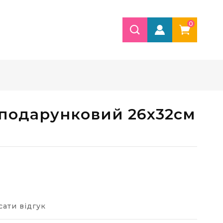
0
подарунковий 26х32см
ати відгук