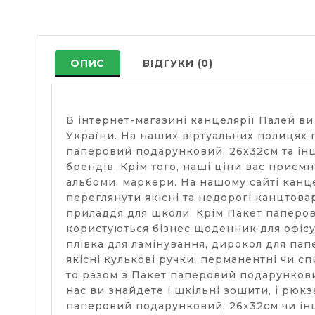
ОПИС
ВІДГУКИ (0)
В інтернет-магазині канцелярії Палей в
України. На наших віртуальних полицях 
паперовий подарунковий, 26х32см та інші
брендів. Крім того, наші ціни вас приєм
альбоми, маркери. На нашому сайті канц
переглянути якісні та недорогі канцтовар
приладдя для школи. Крім Пакет паперов
користуються бізнес щоденник для офісу,
плівка для ламінування, дирокол для пап
якісні кулькові ручки, перманентні чи с
то разом з Пакет паперовий подарунковий
нас ви знайдете і шкільні зошити, і рюкз
паперовий подарунковий, 26х32см чи інш