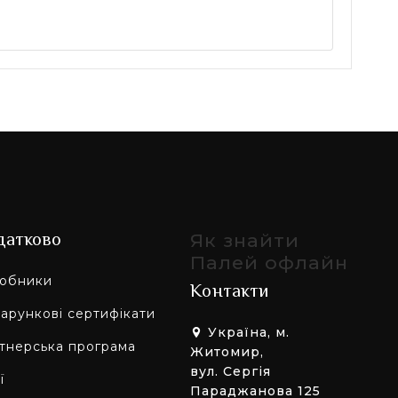
датково
Як знайти
Палей офлайн
обники
Контакти
арункові сертифікати
Україна, м.
тнерська програма
Житомир,
вул. Сергія
ї
Параджанова 125