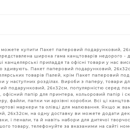
и можете купити Пакет паперовий подарунковий, 26х
представлена широка гама канцтоварів недорого - дл
 канцелярські приладдя та офісні товари у нас вис
но здивують. Пакет паперовий подарунковий, 26х32см
елярських товарів Палей, крім Пакет паперовий по
и у наступних розділах. Вироби з паперу, товари дл
ий подарунковий, 26х32см, популярністю серед поку
 офісний папір для принтера, кольоровий папір і ско
еру, файли, папки чи архівні коробки. Всі ці канцт
пиртові маркери та олівці для малювання. Якщо ж ва
, 26х32см, на одну доставку ви можете додати декі
аки, і пенали, та й навіть набори для дитячої творчо
ого товару, телефонуйте за вказаними на сайті ном