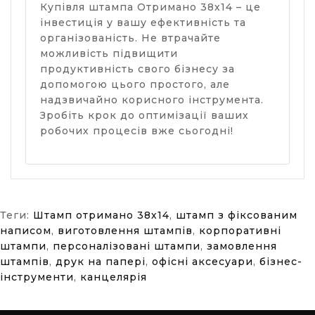
Купівля штампа Отримано 38х14 – це
інвестиція у вашу ефективність та
організованість. Не втрачайте
можливість підвищити
продуктивність свого бізнесу за
допомогою цього простого, але
надзвичайно корисного інструмента.
Зробіть крок до оптимізації ваших
робочих процесів вже сьогодні!
Теги:
Штамп отримано 38х14
,
штамп з фіксованим
написом
,
виготовлення штампів
,
корпоративні
штампи
,
персоналізовані штампи
,
замовлення
штампів
,
друк на папері
,
офісні аксесуари
,
бізнес-
інструменти
,
канцелярія