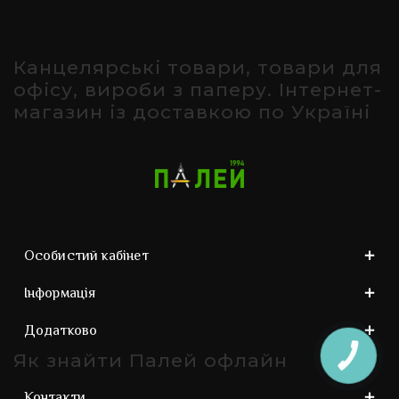
Канцелярські товари, товари для
офісу, вироби з паперу. Інтернет-
магазин із доставкою по Україні
Особистий кабінет
Інформація
Додатково
Як знайти Палей офлайн
КНОПКА
ЗВ'ЯЗКУ
Контакти