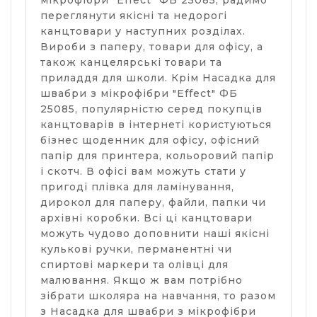
мікрофібри "Effect" ФБ 25085, радимо
переглянути якісні та недорогі
канцтовари у наступних розділах.
Вироби з паперу, товари для офісу, а
також канцелярські товари та
приладдя для школи. Крім Насадка для
швабри з мікрофібри "Effect" ФБ
25085, популярністю серед покупців
канцтоварів в інтернеті користуються
бізнес щоденник для офісу, офісний
папір для принтера, кольоровий папір
і скотч. В офісі вам можуть стати у
пригоді плівка для ламінування,
дирокол для паперу, файли, папки чи
архівні коробки. Всі ці канцтовари
можуть чудово доповнити наші якісні
кулькові ручки, перманентні чи
спиртові маркери та олівці для
малювання. Якщо ж вам потрібно
зібрати школяра на навчання, то разом
з Насадка для швабри з мікрофібри