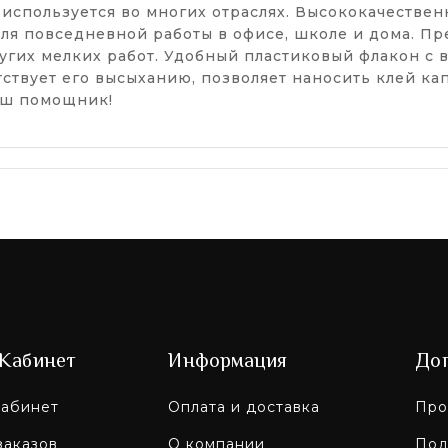
, используется во многих отраслях. Высококачеств
ля повседневной работы в офисе, школе и дома. Пр
ругих мелких работ. Удобный пластиковый флакон с
тствует его высыханию, позволяет наносить клей к
аш помощник!
Кабинет
Информация
До
абинет
Оплата и доставка
Про
заказов
О компании
Под