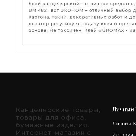
Клей канцелярский – отличное средство
BM.4821 вот ЭКОНОМ – отличный выбор д
картона, такни, декоративных работ и д
дозатор регулирует подачу клея и препя
основе. Не токсичен. Клей BUROMAX - В
Канцелярские товары,
Личный 
товары для офиса,
Личный К
бумажные изделия.
Интернет-магазин с
История 