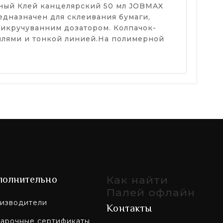
енный Клей канцелярский 50 мл JOBMAX
едназначен для склеивания бумаги,
 викручуванним дозатором. Колпачок-
аплями и тонкой линией.На полимерной
полнительно
Как найти
Палей офлайн
изводители
Контакты
арочные сертификаты