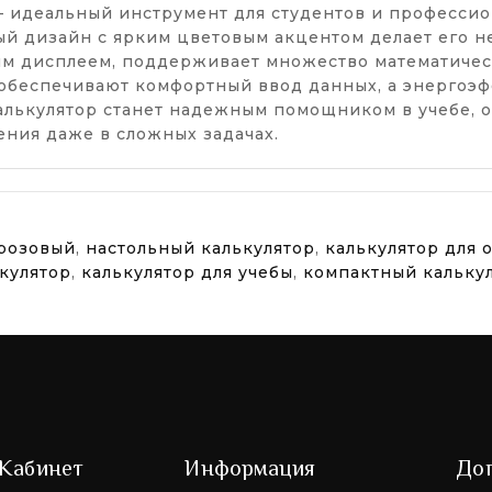
 – идеальный инструмент для студентов и професси
ый дизайн с ярким цветовым акцентом делает его н
ым дисплеем, поддерживает множество математичес
обеспечивают комфортный ввод данных, а энергоэф
калькулятор станет надежным помощником в учебе, 
ения даже в сложных задачах.
розовый
,
настольный калькулятор
,
калькулятор для 
кулятор
,
калькулятор для учебы
,
компактный кальку
Кабинет
Информация
До