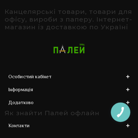
Канцелярські товари, товари для
офісу, вироби з паперу. Інтернет-
магазин із доставкою по Україні
Особистий кабінет
Інформація
Додатково
Як знайти Палей офлайн
КНОПКА
ЗВ'ЯЗКУ
Контакти