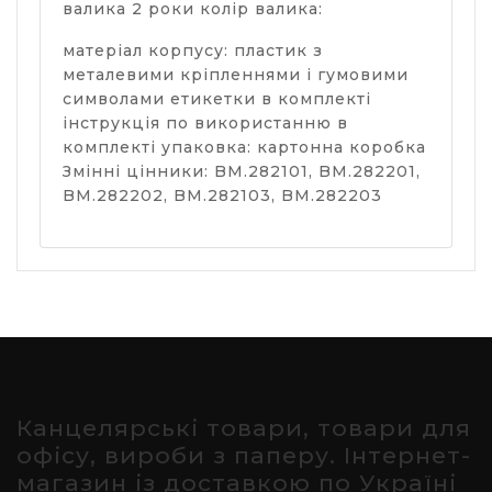
валика 2 роки колір валика:
матеріал корпусу: пластик з
металевими кріпленнями і гумовими
символами етикетки в комплекті
інструкція по використанню в
комплекті упаковка: картонна коробка
Змінні цінники: BM.282101, BM.282201,
BM.282202, BM.282103, BM.282203
Канцелярські товари, товари для
офісу, вироби з паперу. Інтернет-
магазин із доставкою по Україні