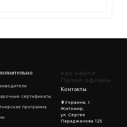
полнительно
Как найти
Палей офлайн
изводители
Контакты
арочные сертификаты
Украина, г.
тнерская программа
Житомир,
ул. Сергея
ии
Параджанова 125