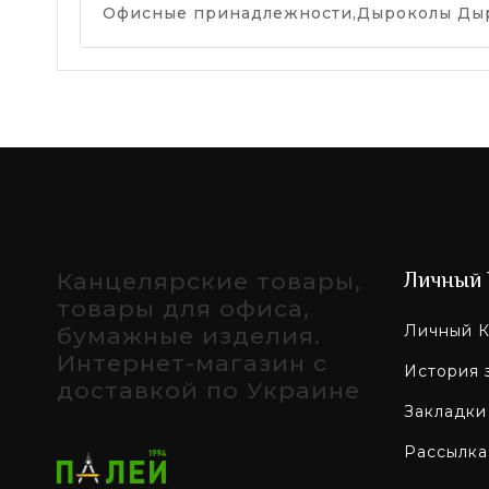
Офисные принадлежности,Дыроколы Дыро
Канцелярские товары,
Личный 
товары для офиса,
Личный К
бумажные изделия.
Интернет-магазин с
История 
доставкой по Украине
Закладки
Рассылка