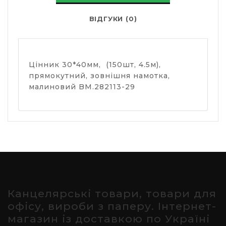
ВІДГУКИ (0)
Цінник 30*40мм, (150шт, 4.5м),
прямокутний, зовнішня намотка,
малиновий BM.282113-29
Канцелярські товари, товари для
офісу, вироби з паперу. Інтернет-
магазин із доставкою по Україні