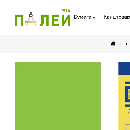
Бумага
Канцтова
Шк