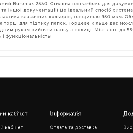
орний Buromax 2530. Стильна папка-бокс для докуме
ї та іншої документації! Це ідеальний спосіб систем
 пластика класичних кольорів, товщиною 950 мкм. Об
 торці для підпису папок. Торцеве кільце дає можл
одним рухом вийняти папку з полиці. Місткість до 5
і функціональність!
ий кабінет
Інформація
До
й кабінет
Оплата та доставка
Вир