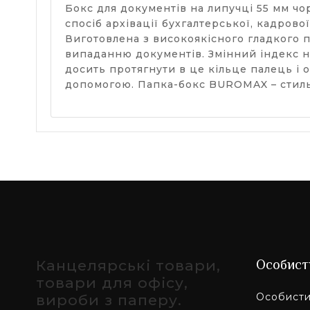
Бокс для документів на липучці 55 мм ч
спосіб архівації бухгалтерської, кадрово
Виготовлена ​​з високоякісного гладкого
випаданню документів. Змінний індекс на
досить протягнути в це кільце палець і 
допомогою. Папка-бокс BUROMAX – стиль 
Канцелярські товари,
Особист
товари для офісу,
Особисти
вироби з паперу.